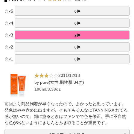
☆
×
5
0件
☆
×
4
0件
☆
×
3
2件
☆
×
2
0件
☆
×
1
0件
2011/12/18
by pure(女性,脂性肌,34才)
100ml/3.38oz
前回より商品到着が早くなったので、よかったと思っています。
発色はやや赤めに出ますが、そもそもそんなにTANNINGされてる
感が無いので、顔に塗るときはファンでで色を修正。手に不自然
な色が出ないようにきちんとふき取ることが重要です。