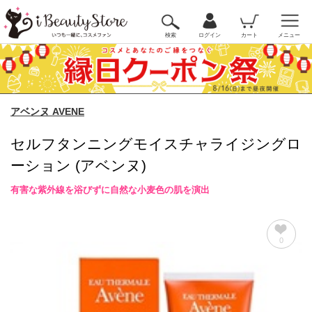
検索
ログイン
カート
メニュー
アベンヌ AVENE
セルフタンニングモイスチャライジングロ
ーション (アベンヌ)
有害な紫外線を浴びずに自然な小麦色の肌を演出
0