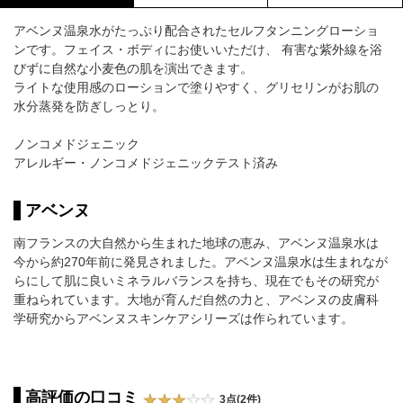
アベンヌ温泉水がたっぷり配合されたセルフタンニングローショ
ンです。フェイス・ボディにお使いいただけ、 有害な紫外線を浴
びずに自然な小麦色の肌を演出できます。
ライトな使用感のローションで塗りやすく、グリセリンがお肌の
水分蒸発を防ぎしっとり。
ノンコメドジェニック
アレルギー・ノンコメドジェニックテスト済み
アベンヌ
南フランスの大自然から生まれた地球の恵み、アベンヌ温泉水は
今から約270年前に発見されました。アベンヌ温泉水は生まれなが
らにして肌に良いミネラルバランスを持ち、現在でもその研究が
重ねられています。大地が育んだ自然の力と、アベンヌの皮膚科
学研究からアベンヌスキンケアシリーズは作られています。
高評価の口コミ
3点(2件)