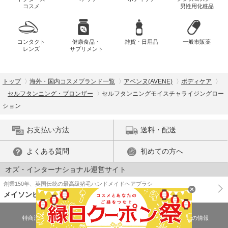
コスメ
男性用化粧品
コンタクト
健康食品・
雑貨・日用品
一般市販薬
レンズ
サプリメント
トップ
海外・国内コスメブランド一覧
アベンヌ(AVENE)
ボディケア
セルフタンニング・ブロンザー
セルフタンニングモイスチャライジングロー
ション
お支払い方法
送料・配送
よくある質問
初めての方へ
オズ・インターナショナル運営サイト
創業150年、英国伝統の最高級猪毛ハンドメイドヘアブラシ
メイソンピアソン
特商法に基づく表示
プライバシーポリシー
医薬品販売許可証の情報
ご利用規約
PC版で表示