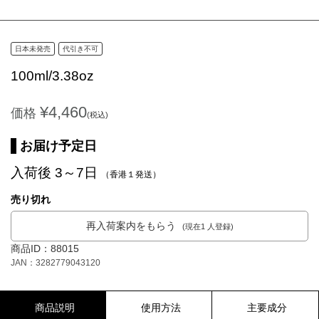
日本未発売
代引き不可
100ml/3.38oz
¥4,460
価格
(税込)
お届け予定日
入荷後 3～7日
（香港１発送）
売り切れ
再入荷案内をもらう
(現在1 人登録)
商品ID：88015
JAN：3282779043120
商品説明
使用方法
主要成分