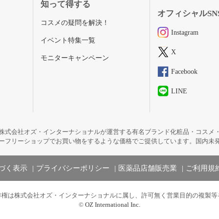
知って得する
オフィシャルSN
コスメの疑問を解決！
Instagram
イベント特集一覧
X
モニターキャンペーン
Facebook
LINE
株式会社オズ・インターナショナルが運営する有名ブランド化粧品・コスメ
ーフリーショップでお買い物をするような価格でご提供しています。国内未
づく表示
プライバシーポリシー
医薬品店舗販売業
ご利用規
作権は株式会社オズ・インターナショナルに属し、許可無く営業目的の複製等
©
OZ International Inc.