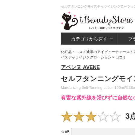
セルフタンニングモイスチャライジングローション
カテゴリから探す
ブ
化粧品・コスメ通販のアイビューティースト
イスチャライジングローション
> 口コミ
アベンヌ AVENE
セルフタンニングモイ
Moisturizing Self-Tanning Lotion 100ml/3.38
有害な紫外線を浴びずに自然な
3
☆
×
5