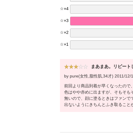
☆
×
4
☆
×
3
☆
×
2
☆
×
1
まあまあ。リピート
by pure(女性,脂性肌,34才) 2011/12/
前回より商品到着が早くなったので
色はやや赤めに出ますが、そもそもそ
無いので、顔に塗るときはファンで
出ないようにきちんとふき取ること