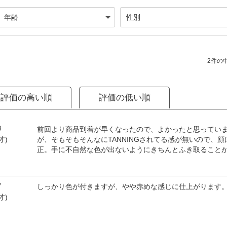
2件の中
評価の高い順
評価の低い順
8
前回より商品到着が早くなったので、よかったと思ってい
が、そもそもそんなにTANNINGされてる感が無いので、
才)
正。手に不自然な色が出ないようにきちんとふき取ること
7
しっかり色が付きますが、やや赤めな感じに仕上がります
才)