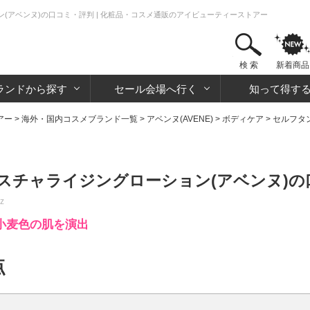
(アベンヌ)の口コミ・評判 | 化粧品・コスメ通販のアイビューティーストアー
検 索
新着商品
ランドから探す
セール会場へ行く
知って得す
アー
>
海外・国内コスメブランド一覧
>
アベンヌ(AVENE)
>
ボディケア
>
セルフタ
スチャライジングローション(アベンヌ)の
oz
小麦色の肌を演出
点