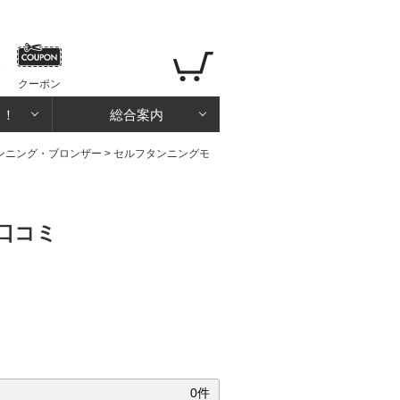
クーポン
る！
総合案内
ンニング・ブロンザー
>
セルフタンニングモ
口コミ
0件