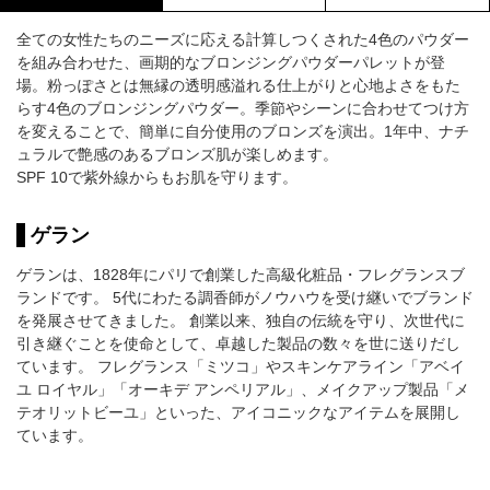
全ての女性たちのニーズに応える計算しつくされた4色のパウダー
を組み合わせた、画期的なブロンジングパウダーパレットが登
場。粉っぽさとは無縁の透明感溢れる仕上がりと心地よさをもた
らす4色のブロンジングパウダー。季節やシーンに合わせてつけ方
を変えることで、簡単に自分使用のブロンズを演出。1年中、ナチ
ュラルで艶感のあるブロンズ肌が楽しめます。
SPF 10で紫外線からもお肌を守ります。
ゲラン
ゲランは、1828年にパリで創業した高級化粧品・フレグランスブ
ランドです。 5代にわたる調香師がノウハウを受け継いでブランド
を発展させてきました。 創業以来、独自の伝統を守り、次世代に
引き継ぐことを使命として、卓越した製品の数々を世に送りだし
ています。 フレグランス「ミツコ」やスキンケアライン「アベイ
ユ ロイヤル」「オーキデ アンペリアル」、メイクアップ製品「メ
テオリットビーユ」といった、アイコニックなアイテムを展開し
ています。