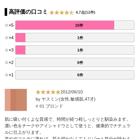
高評価の口コミ
4.7点(12件)
☆
×
5
10件
☆
×
4
1件
☆
×
3
1件
☆
×
2
0件
☆
×
1
0件
2012/06/10
by ヤスミン(女性,敏感肌,47才)
# 01 ブロンド
肌に吸い付くよな質感で、時間が経つ程しっとりと馴染みます。
濃い色をチークやアイシャドウとして使うと、健康的でナチュラ
ルに仕上がります。
首やデコルテに塗れば、肌を焼かなくてもリゾート気分が味わえ