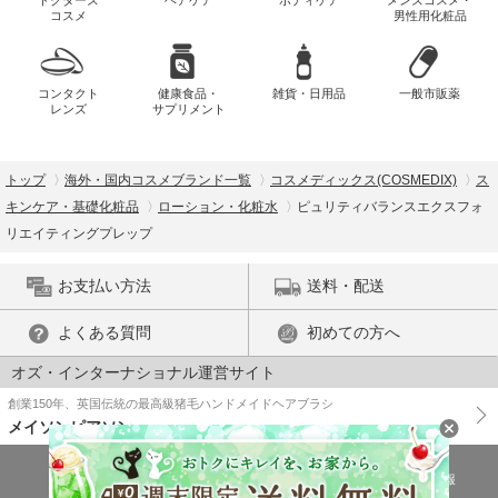
ドクターズ
ヘアケア
ボディケア
メンズコスメ・
コスメ
男性用化粧品
コンタクト
健康食品・
雑貨・日用品
一般市販薬
レンズ
サプリメント
トップ
海外・国内コスメブランド一覧
コスメディックス(COSMEDIX)
ス
キンケア・基礎化粧品
ローション・化粧水
ピュリティバランスエクスフォ
リエイティングプレップ
お支払い方法
送料・配送
よくある質問
初めての方へ
オズ・インターナショナル運営サイト
創業150年、英国伝統の最高級猪毛ハンドメイドヘアブラシ
メイソンピアソン
特商法に基づく表示
プライバシーポリシー
医薬品販売許可証の情報
ご利用規約
PC版で表示