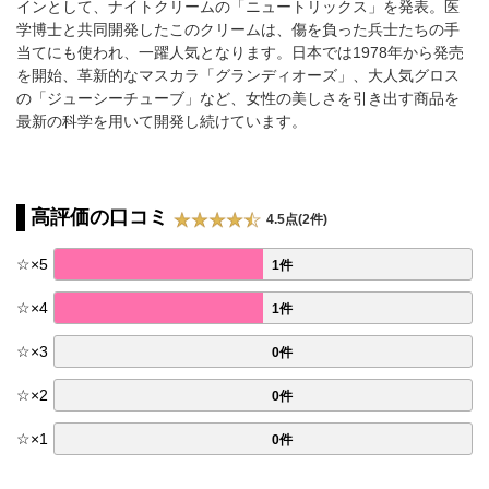
インとして、ナイトクリームの「ニュートリックス」を発表。医
学博士と共同開発したこのクリームは、傷を負った兵士たちの手
当てにも使われ、一躍人気となります。日本では1978年から発売
を開始、革新的なマスカラ「グランディオーズ」、大人気グロス
の「ジューシーチューブ」など、女性の美しさを引き出す商品を
最新の科学を用いて開発し続けています。
高評価の口コミ
4.5点(2件)
☆
×
5
1件
☆
×
4
1件
☆
×
3
0件
☆
×
2
0件
☆
×
1
0件