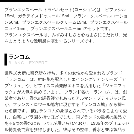
ブランエクスペール トラベルセット(ローション)は、ビファシル
15ml、ガラテイスドゥスール15ml、ブランエクスペールローショ
ン50ml、ブランエクスペールクリーム15ml、ブランエクスペール
ニュイ15ml、ブランエクスペールユー5mlのセットです。
ブラン エクスペールは、みずみずしさと心地よさにこだわり、光
をまとうような透明感を演出するシリーズです。
ランコム
BLANC EXPERT
世界18カ所に研究所を持ち、多くの女性から愛されるブランド
「ランコム」は、幹細胞を配合したエイジングケアシリーズ「ア
プソリュ」や、ビフィズス菌発酵エキスを活用した「ジェニフィ
ック」が人気を集めています。 ブランド名の「ランコム」は、創
業者であり、香水の調香師でもあったアルマン・プティジャン氏
が、フランス・ロワール地方に現存する「ランコム城」から採っ
た名前です。 彼はランコムの象徴とされているバラをこよなく愛
し、自宅にバラ園を持つほどでした。同ブランドの最初の製品で
ある5つの香水にも、バラが用いられており、1935年のブリュッセ
ル博覧会で賞を獲得しました。彼はその翌年、香水と並ぶ製品ラ