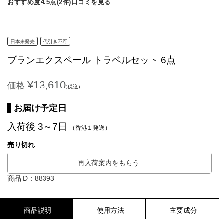
おすすめ度4.5点(2件)口コミを見る
日本未発売
代引き不可
ブランエクスペール トラベルセット 6点
¥13,610
価格
(税込)
お届け予定日
入荷後 3～7日
（香港１発送）
売り切れ
再入荷案内をもらう
商品ID：88393
商品説明
使用方法
主要成分