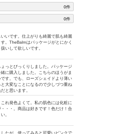
0件
0件
もいいです。仕上がりも綺麗で肌も綺麗
。TheBalmはパッケージがとにかく
り扱いして欲しいです。
ちょっとびっくりしました。パッケージ
一緒に購入しました。こちらのほうがま
いです。でも、ローズシェイドより薄い
ると大変なことになるので少しづつ重ね
色だと思います。
・これ発色よくて。私の肌色には化粧に
が・・・。商品は好きです！色だけ！合
さい。
ましたが、使ってみると可愛いピンクで