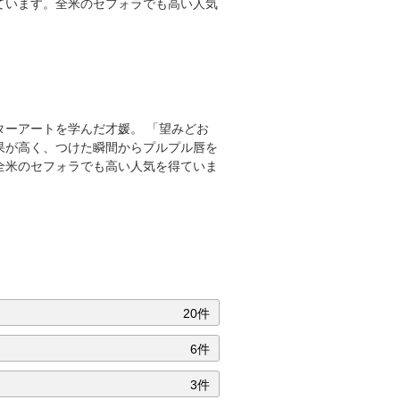
ています。全米のセフォラでも高い人気
ーアートを学んだ才媛。 「望みどお
果が高く、つけた瞬間からプルプル唇を
全米のセフォラでも高い人気を得ていま
20件
6件
3件