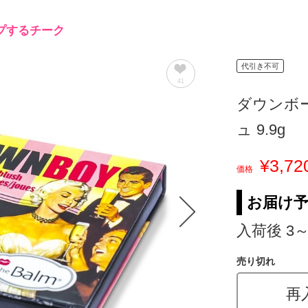
プするチーク
代引き不可
41
ダウンボ
ュ 9.9g
¥3,72
価格
お届け
入荷後 3
売り切れ
再