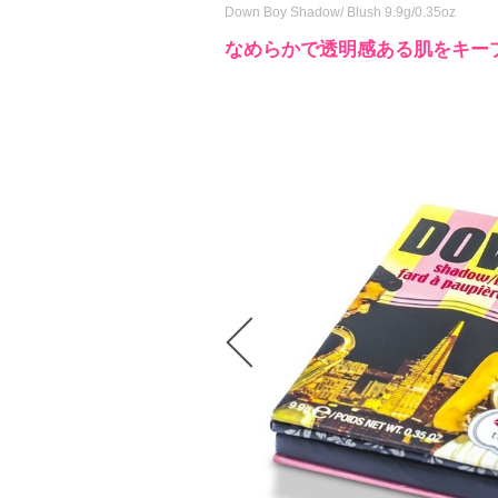
Down Boy Shadow/ Blush 9.9g/0.35oz
なめらかで透明感ある肌をキー