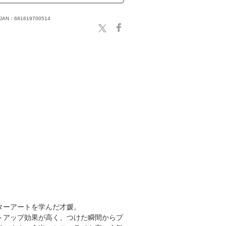
JAN：681619700514
ターアートを学んだ才媛。
トアップ効果が高く、つけた瞬間からプ