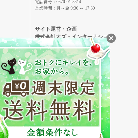
電話番号：0570-01-8314
営業時間：月～金 9:30 ～ 17:30
録
サイト運営・企画
株式会社オズ・インターナショ
ナル
創業150年、英国伝統の最高級猪毛ハン
S
ドメイドヘアブラシ
メイソンピアソン
・美容商品の通販サイトです。