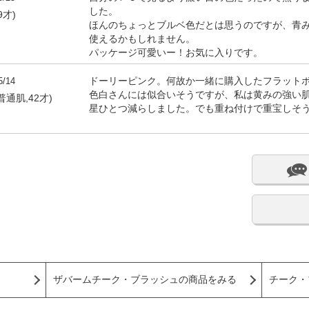
した。
9才)
ほんのちょっとブルベ色だとは思うのですが、青
使えるかもしれません。
パッケージ可愛いー！お気に入りです。
5/14
ドーリーピンク。何故か一緒に購入したフラットボ
色白さんには似合いそうですが、私は黄みの強い
普通肌,42才)
星ひとつ減らしました。でも重ね付けで重宝しそ
ザバームチーク・ブラッシュの商品をみる
チーク・