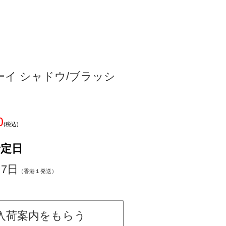
ーイ シャドウ/ブラッシ
0
(税込)
予定日
～7日
（香港１発送）
入荷案内をもらう