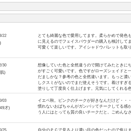
3/22
とても綺麗な色で愛用してます。柔らかめで発色
に見えるのでフェイスパウダーの購入も検討してます
)
可愛くて楽しいです。アイシャドウパレットも取
2/30
想像していた色と全然違うので開けてみたときに
がすごく可愛いです。色ですがローズシェイドと
燥肌)
だましかな？参考の色と全然違います。もっと濃
しクスミがないのでまだ使えそうです。着けすぎ
塗りして丁度良く仕上げます。元気にしてくれる
0/03
イエベ秋。ピンクのチークが好きなんだけど・・
慣れないおばちゃんがガンバッてチークしてる感
49才)
う人にはとっても質の良いチークだと。ごめんな
0/25
自分のＰＣで見るより濃い目の色だったので焦り