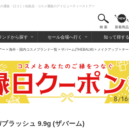
ーム)の通販・口コミ | 化粧品・コスメ通販のアイビューティーストアー
検 索
新着商品
ランドから探す
セール会場へ行く
知って得す
アー
>
海外・国内コスメブランド一覧
>
ザバーム(THEBALM)
>
メイクアップ
>
チー
ラッシュ 9.9g (ザバーム)