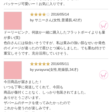
パッケージ可愛いー！お気に入りです。
2016/05/14
by サニーさん(女性,普通肌,42才)
ドーリーピンク。何故か一緒に購入したフラットボーイよりも量
が多い(笑)
色白さんには似合いそうですが、私は黄みの強い肌なせいか発色
のイメージが違ったので星ひとつ減らしました。でも重ね付けで
重宝しそうです。充分活用していけそう。
2016/05/11
by yurayura(女性,乾燥肌,34才)
今日商品が届きました！
いつも丁寧に発送してくれて、今回も
商品が傷付くことなく、しっかり包装されてました。
ありがとうございます。
ザバームのチークを使ってみたかったので
これから使うのが楽しみです。