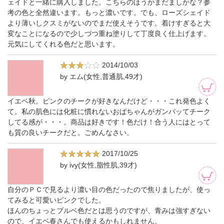
ェイドと一緒に購入しました。こちらのほうがまだましかな？参
考の色と全然違います。もっと濃いです。でも、ローズシェイド
より薄いしクスミがないのでまだ使えそうです。着けすぎると大
変なことになるので少しづつ重ね塗りして丁度良く仕上げます。
元気にしてくれる色だと思います。
2014/10/03
by エム(女性,普通肌,49才)
イエベ秋。ピンクのチークが好きなんだけど・・・これ発色よく
て。私の肌色には化粧に慣れないおばちゃんがガンバッてチーク
してる感が・・・。商品は好きです！色だけ！合う人にはとって
も質の良いチークだと。ごめんなさい。
2017/10/25
by ivy(女性,脂性肌,39才)
自分のＰＣで見るより濃い目の色だったので焦りましたが、使っ
てみると可愛いピンクでした。
ほんのちょっとブルベ色だとは思うのですが、青みは強すぎない
ので、イエベ春さんでも使えるかもしれません。