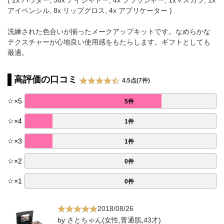
アイペンシル, 8x リップグロス, 4x アプリケーター )
洗練された色合いが揃ったメークアップキットです。なめらかな
テクスチャーが心地良い使用感をもたらします。ギフトとしても
最適。
高評価の口コミ
4.5点(7件)
☆
×
5
5件
☆
×
4
1件
☆
×
3
1件
☆
×
2
0件
☆
×
1
0件
2018/08/26
by さとちゃん(女性,普通肌,43才)