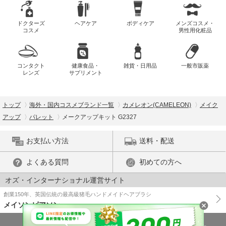
ドクターズ
ヘアケア
ボディケア
メンズコスメ・
コスメ
男性用化粧品
コンタクト
健康食品・
雑貨・日用品
一般市販薬
レンズ
サプリメント
トップ
海外・国内コスメブランド一覧
カメレオン(CAMELEON)
メイク
アップ
パレット
メークアップキット G2327
お支払い方法
送料・配送
よくある質問
初めての方へ
オズ・インターナショナル運営サイト
創業150年、英国伝統の最高級猪毛ハンドメイドヘアブラシ
メイソンピアソン