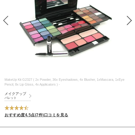
MakeUp Kit G2327 ( 2x Powder, 36x Eyeshadows, 4x Blusher, 1xMascara, 1xEye
Pencil, 8x Lip Gloss, 4x Applicators ) -
メイクアップ
パレット
おすすめ度4.5点(7件)口コミを見る