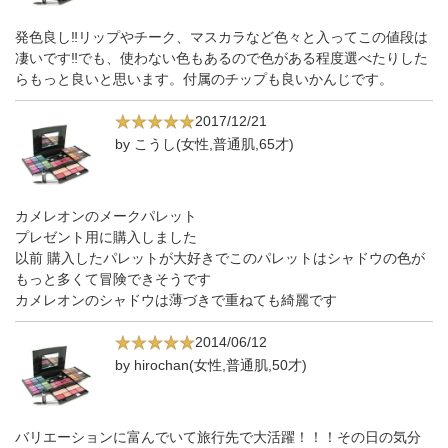
発色良し‼リップやチーク、マスカラなど色々と入ってこの値段は
凄いです‼でも、使わない色もあるので色がある程度選べたりした
らもっと良いと思います。付属のチップも良いかんじです。
2017/12/21
by こうし(女性,普通肌,65才)
カメレオンのメークパレット
プレゼント用に購入しました
以前 購入したパレットが大好きでこのパレットはシャドウの色が
もっと多くて冒険できそうです
カメレオンのシャドウは薄づきで重ねても綺麗です
2014/06/12
by hirochan(女性,普通肌,50才)
バリエーションに富んでいて旅行先で大活躍！！！その日の気分