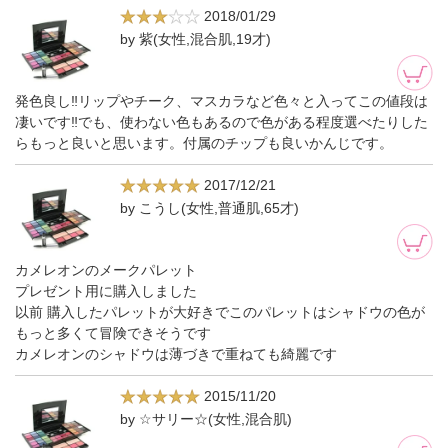
2018/01/29
by 紫(女性,混合肌,19才)
発色良し‼リップやチーク、マスカラなど色々と入ってこの値段は
凄いです‼でも、使わない色もあるので色がある程度選べたりした
らもっと良いと思います。付属のチップも良いかんじです。
2017/12/21
by こうし(女性,普通肌,65才)
カメレオンのメークパレット
プレゼント用に購入しました
以前 購入したパレットが大好きでこのパレットはシャドウの色が
もっと多くて冒険できそうです
カメレオンのシャドウは薄づきで重ねても綺麗です
2015/11/20
by ☆サリー☆(女性,混合肌)