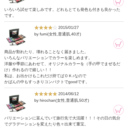
いろいろ試せて楽しみです。どれもとても発色も付きも良かった
です。
2015/01/27
by fumi(女性,普通肌,40才)
商品が割れたり、壊れることなく届きました。
いろんなバリエーションでカラーを楽しめます。
洋服や季節にあわせて、オリジナルカラーを（手の甲でまぜるだ
け）作れるので嬉しい！！
私は、お出かけもこれだけ持てばＯＫ♪なので
かばんの中もすっきりコンパクトでgoodです。
2014/06/12
by hirochan(女性,普通肌,50才)
バリエーションに富んでいて旅行先で大活躍！！！その日の気分
でグラデーションを変えたり色々出来て重宝。