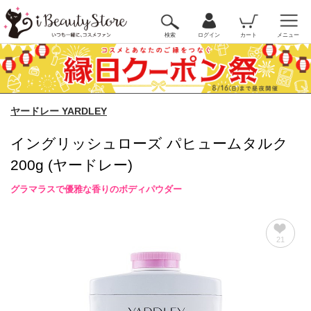
検索
ログイン
カート
メニュー
ヤードレー YARDLEY
イングリッシュローズ パヒュームタルク
200g (ヤードレー)
グラマラスで優雅な香りのボディパウダー
21