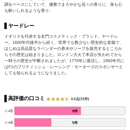
調をベースにしていて、優雅でまろやかな花々の香りに、身も心
も酔いしれるような香り。
ヤードレー
イギリスを代表する名門コスメティック・ブランド、ヤードレ
ー。1600年代後半から続く、世界でも数少ない歴史的な老舗で、
はじめは高品質なラベンダーの香水やソープを販売するところか
らその歴史は始まりました。ロンドン大火で本店が失われてから
一時その歴史が中断されましたが、1770年に復活し、1960年代に
はF1のブリティッシュ・レーシング・モーターズのスポンサーと
しても知られるようになりました。
高評価の口コミ
4.5点(15件)
☆
×
5
9件
☆
×
4
5件