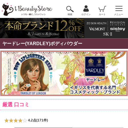
検索
ログイン
カート
メニュー
ヤードレー(YARDLEY)ボディパウダー
厳選 口コミ
4.2点(171件)