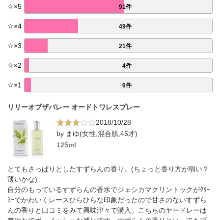
☆
×
5
91件
☆
×
4
49件
☆
×
3
21件
☆
×
2
4件
☆
×
1
6件
リリーオブザバレー オードトワレスプレー
2018/10/28
by まゆ(女性,混合肌,45才)
125ml
とてもさっぱりとしたすずらんの香り。(ちょっと香り方が弱い？
薄いかな)
自分のもっているすずらんの香水でジェシカマクリントックがｸﾘｰ
ﾐｰでかわいくレースひらひらな印象だったので甘さのないすずら
んの香りと口コミをみて興味津々で購入。こちらのヤードレーは