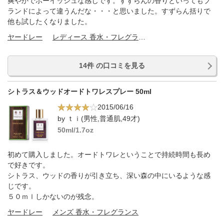
爽やかでボーイッシュな感じです。すずらんの香りといってもブ
ランドによって違うんだな・・・と思いました。すずらん括りで
他も試したくなりました。
ヤードレー
レディース 香水・フレグランス
14件 の口コミを見る
シトラス＆ウッドオードトワレスプレー 50ml
2015/06/16
by ｔｉ(男性,普通肌,49才)
50ml/1.7oz
初めて購入しました。オードトワレということで持続時間も長め
で好きです。
シトラス、ウッドの香りが引き立ち、深い森の中にいるような感
じです。
５０ｍｌしかないのが残念。
ヤードレー
メンズ 香水・フレグランス