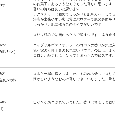
のお菓子にあるようなくぐもった香りに思いま
8才)
香りの持ちは良いと思います
テクスチャーは固めでしっかりと肌をカバーして
汗疹が出来やすい私は常にパウダーで肌の表面を
しっかりと肌に残るこのタイプがいいです
香りは好みでは無かったので星４つです 違う香
4/22
エイプリルヴァイオレットのコロンの香りが気に
我が家の女性全員のお気にいりです。今回は、１
通肌,54才)
コロンが品切れに「なってしまったので残念です
6/21
香水と一緒に購入しました。すみれの優しい香り
懐かしいようなお花の香りできにいりました。量も
合肌,50才)
9/06
缶が２ヶ所つぶれていました。香りはちょっと強
肌)