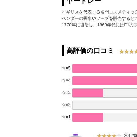
ヤードレー
イギリスを代表する名門コスメティック
ベンダーの香水やソープを販売すると
1770年に復活し、1960年代には
高評価の口コミ
☆
×
5
☆
×
4
☆
×
3
☆
×
2
☆
×
1
2012/0