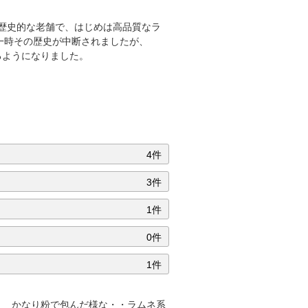
い歴史的な老舗で、はじめは高品質なラ
一時その歴史が中断されましたが、
るようになりました。
4件
3件
1件
0件
1件
り かなり粉で包んだ様な・・ラムネ系