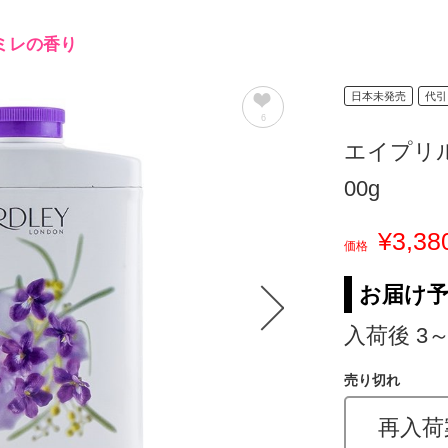
ミレの香り
日本未発売
代引
6
エイプリル
00g
¥3,38
価格
お届け
入荷後 3
売り切れ
再入荷