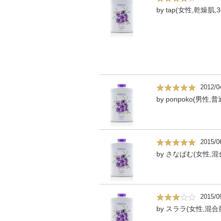
by tap(女性,乾燥肌,3
2012/0
by ponpoko(男性,普
2015/0
by さなぱむ(女性,混
2015/0
by スララ(女性,混合