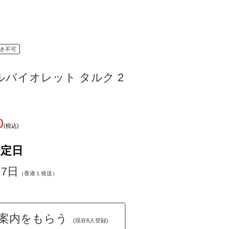
き不可
バイオレット タルク 2
0
(税込)
予定日
～7日
（香港１発送）
案内をもらう
(現在6人登録)