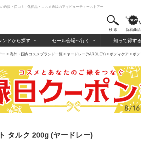
ー)の通販・口コミ | 化粧品・コスメ通販のアイビューティーストアー
検 索
新着商品
ランドから探す
セール会場へ行く
知って得す
アー
>
海外・国内コスメブランド一覧
>
ヤードレー(YARDLEY)
>
ボディケア
>
ボデ
タルク 200g (ヤードレー)