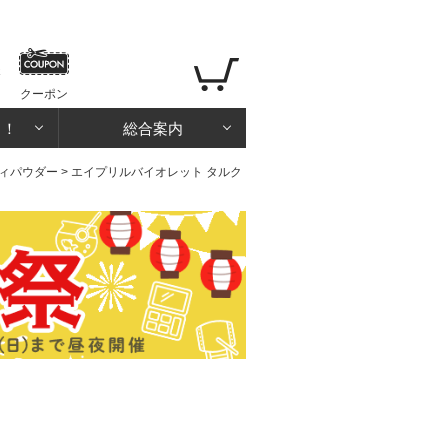
クーポン
る！
総合案内
ィパウダー
> エイプリルバイオレット タルク