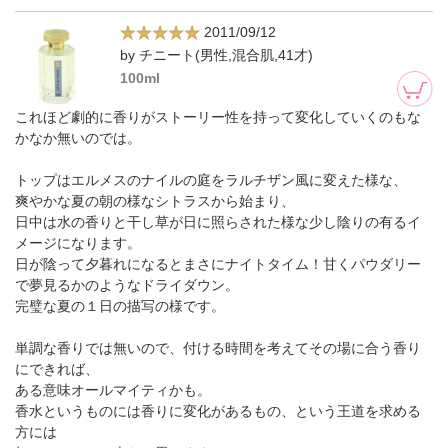
2011/09/12
by チニート(男性,混合肌,41才)
100ml
これほど劇的に香りがストーリー性を持って変化していくのもな
かなか無いのでは。
トップはエルメスのナイルの庭をラルチザン風に変えた様な、
爽やかな夏の朝の様なシトラスから始まり、
日中は水の香りと干し草が日に照らされた様な少し陰りの有るイ
メージになります。
日が陰って夕暮れになるとまさにナイトタイム！甘くパウダリー
で夢見るかのようなドライダウン。
完璧な夏の１日の描写の様です。
単調な香りでは無いので、付ける時間を考えてその場に合う香り
にできれば、
ある意味オールマイティかも。
香水というものには香りに変化があるもの、という王道を求める
方には