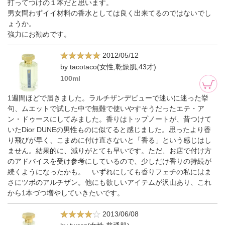
打ってつけの１本だと思います。
男女問わずイイ材料の香水としては良く出来てるのではないでし
ょうか。
強力にお勧めです。
2012/05/12
by tacotaco(女性,乾燥肌,43才)
100ml
1週間ほどで届きました。ラルチザンデビューで迷いに迷った挙
句、ムエットで試した中で無難で使いやすそうだったエテ・ア
ン・ドゥースにしてみました。香りはトップノートが、昔つけて
いたDior DUNEの男性ものに似てると感じました。思ったより香
り飛びが早く、こまめに付け直さないと「香る」という感じはし
ません。結果的に、減りがとても早いです。ただ、お店で付け方
のアドバイスを受け参考にしているので、少しだけ香りの持続が
続くようになったかも。 いずれにしても香りフェチの私にはま
さにツボのアルチザン。他にも欲しいアイテムが沢山あり、これ
から1本づつ増やしていきたいです。
2013/06/08