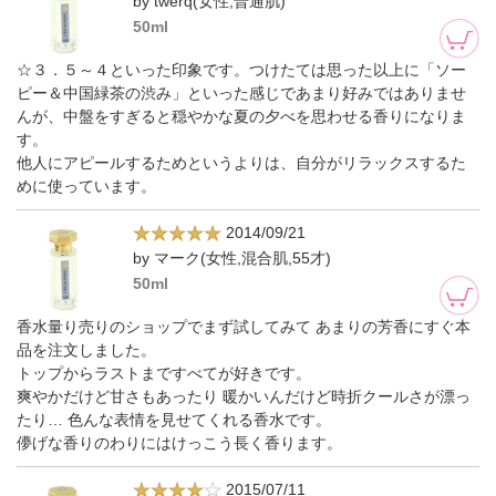
by twerq(女性,普通肌)
50ml
☆３．５～４といった印象です。つけたては思った以上に「ソー
ピー＆中国緑茶の渋み」といった感じであまり好みではありませ
んが、中盤をすぎると穏やかな夏の夕べを思わせる香りになりま
す。
他人にアピールするためというよりは、自分がリラックスするた
めに使っています。
2014/09/21
by マーク(女性,混合肌,55才)
50ml
香水量り売りのショップでまず試してみて あまりの芳香にすぐ本
品を注文しました。
トップからラストまですべてが好きです。
爽やかだけど甘さもあったり 暖かいんだけど時折クールさが漂っ
たり… 色んな表情を見せてくれる香水です。
儚げな香りのわりにはけっこう長く香ります。
2015/07/11