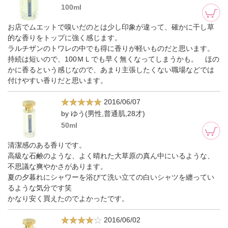
100ml
お店でムエットで嗅いだのとは少し印象が違って、確かに干し草
的な香りをトップに強く感じます。
ラルチザンのトワレの中でも得に香りが軽いものだと思います。
持続は短いので、100ＭＬでも早く無くなってしまうかも。 ほの
かに香るという感じなので、あまり主張したくない職場などでは
付けやすい香りだと思います。
2016/06/07
by ゆう(男性,普通肌,28才)
50ml
清潔感のある香りです。
高級な石鹸のような、よく晴れた大草原の真ん中にいるような、
不思議な爽やかさがあります。
夏の夕暮れにシャワーを浴びて洗い立ての白いシャツを纏ってい
るような気分です笑
かなり安く買えたのでよかったです。
2016/06/02