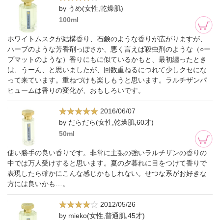
by うめ(女性,乾燥肌)
100ml
ホワイトムスクが結構香り、石鹸のような香りが広がりますが、
ハーブのような芳香剤っぽさか、悪く言えば殺虫剤のような（○ー
プマットのような）香りにもに似ているかもと、最初纏ったとき
は、うーん、と思いましたが、回数重ねるにつれて少しクセにな
って来ています。重ねづけも楽しもうと思います。ラルチザンパ
ヒュームは香りの変化が、おもしろいです。
2016/06/07
by だらだら(女性,乾燥肌,60才)
50ml
使い勝手の良い香りです。非常に主張の強いラルチザンの香りの
中では万人受けすると思います。夏の夕暮れに目をつけて香りで
表現したら確かにこんな感じかもしれない。せつな系がお好きな
方には良いかも…。
2012/05/26
by mieko(女性,普通肌,45才)