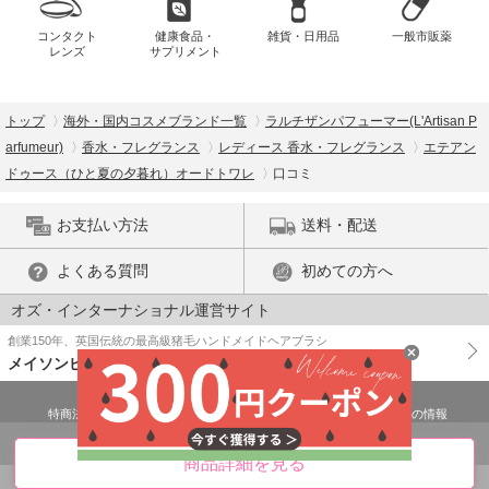
コンタクト
健康食品・
雑貨・日用品
一般市販薬
レンズ
サプリメント
トップ
海外・国内コスメブランド一覧
ラルチザンパフューマー(L'Artisan P
arfumeur)
香水・フレグランス
レディース 香水・フレグランス
エテアン
ドゥース（ひと夏の夕暮れ）オードトワレ
口コミ
お支払い方法
送料・配送
よくある質問
初めての方へ
オズ・インターナショナル運営サイト
創業150年、英国伝統の最高級猪毛ハンドメイドヘアブラシ
メイソンピアソン
特商法に基づく表示
プライバシーポリシー
医薬品販売許可証の情報
ご利用規約
PC版で表示
商品詳細を見る
© OZ International Inc.