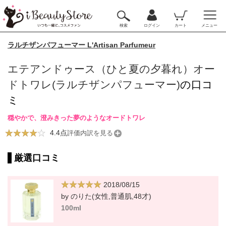
検索
ログイン
カート
メニュー
ラルチザンパフューマー L'Artisan Parfumeur
エテアンドゥース（ひと夏の夕暮れ）オー
ドトワレ(ラルチザンパフューマー)
の口コ
ミ
穏やかで、澄みきった夢のようなオードトワレ
4.4点
評価内訳を見る
厳選口コミ
2018/08/15
by のりた(女性,普通肌,48才)
100ml