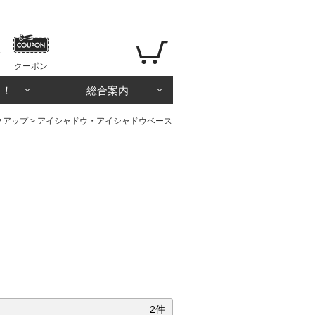
クーポン
る！
総合案内
クアップ
>
アイシャドウ・アイシャドウベース
2件