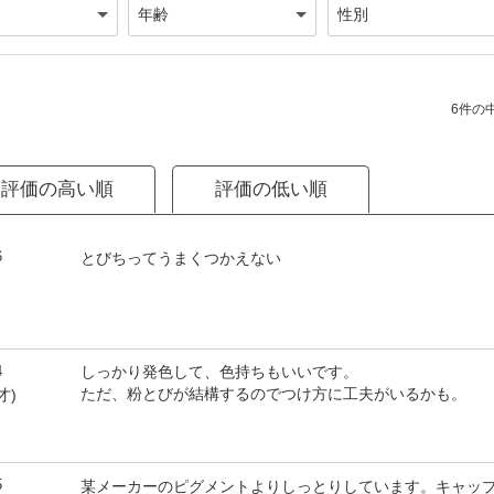
6件の中
評価の高い順
評価の低い順
6
とびちってうまくつかえない
4
しっかり発色して、色持ちもいいです。
ただ、粉とびが結構するのでつけ方に工夫がいるかも。
才)
5
某メーカーのピグメントよりしっとりしています。キャッ