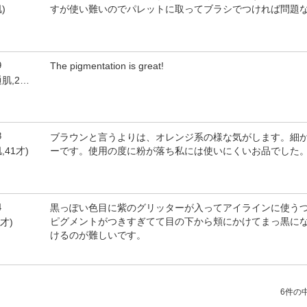
すが使い難いのでパレットに取ってブラシでつければ問題
)
9
The pigmentation is great!
by kawaiichan(女性,普通肌,28才)
8
ブラウンと言うよりは、オレンジ系の様な気がします。細
ーです。使用の度に粉が落ち私には使いにくいお品でした
,41才)
4
黒っぽい色目に紫のグリッターが入ってアイラインに使う
ピグメントがつきすぎてて目の下から頬にかけてまっ黒に
8才)
けるのが難しいです。
6件の中