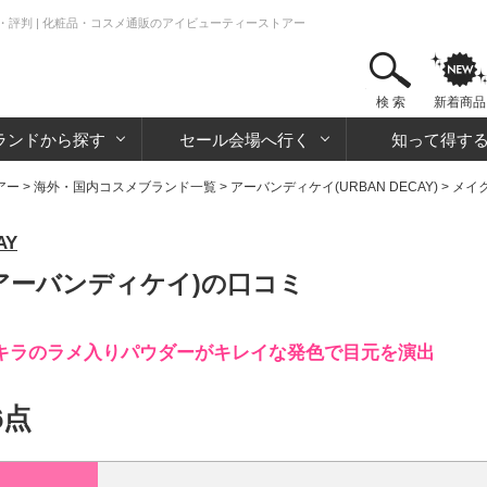
ミ・評判 | 化粧品・コスメ通販のアイビューティーストアー
検 索
新着商品
ランドから探す
セール会場へ行く
知って得す
アー
>
海外・国内コスメブランド一覧
>
アーバンディケイ(URBAN DECAY)
>
メイ
AY
(アーバンディケイ)の口コミ
キラのラメ入りパウダーがキレイな発色で目元を演出
6点