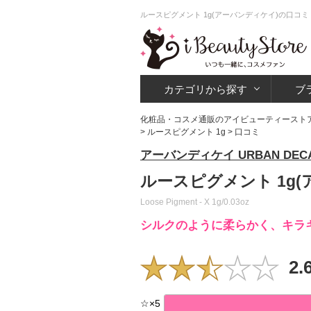
ルースピグメント 1g(アーバンディケイ)の口コ
カテゴリから探す
ブ
化粧品・コスメ通販のアイビューティースト
>
ルースピグメント 1g
> 口コミ
アーバンディケイ URBAN DEC
ルースピグメント 1g
Loose Pigment - X 1g/0.03oz
シルクのように柔らかく、キラ
2.
☆
×
5