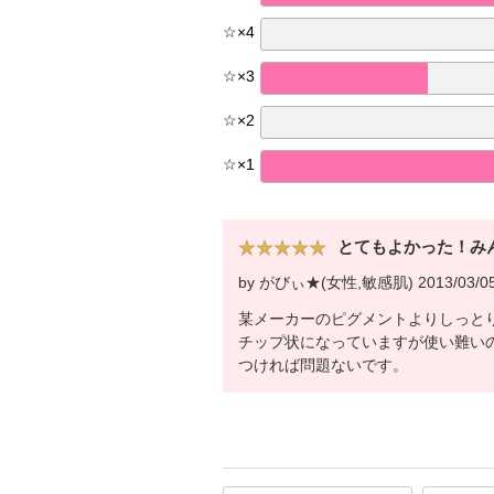
☆
×
4
☆
×
3
☆
×
2
☆
×
1
とてもよかった！み
by がびぃ★(女性,敏感肌) 2013/03/0
某メーカーのピグメントよりしっと
チップ状になっていますが使い難い
つければ問題ないです。