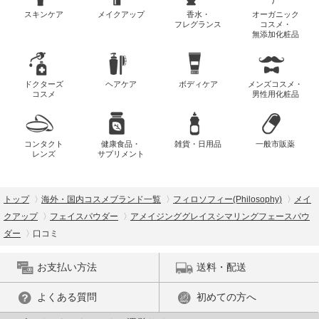
スキンケア
メイクアップ
香水・
オーガニック
フレグランス
コスメ・
無添加化粧品
ドクターズ
ヘアケア
ボディケア
メンズコスメ・
コスメ
男性用化粧品
コンタクト
健康食品・
雑貨・日用品
一般市販薬
レンズ
サプリメント
トップ
海外・国内コスメブランド一覧
フィロソフィー(Philosophy)
メイ
クアップ
フェイスパウダー
アメイジンググレイスシマリングフェースパウ
ダー
口コミ
お支払い方法
送料・配送
よくある質問
初めての方へ