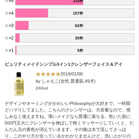
☆
×
5
325件
☆
×
4
157件
☆
×
3
62件
☆
×
2
20件
☆
×
1
5件
ピュリティメイドシンプル3イン1クレンザーフェイス＆アイ
2019/01/06
by しゃえこ(女性,普通肌,49才)
240ml
デザインやネーミングがかわいいPhilosophyが大好きで、一時期
どハマりしてました。こちらのクレンザーは、大容量なので、惜
しみなく使えますね。薄いメイクなら普通に落ちる。乾いた肌に
500円玉大にクレンザーを伸ばして軽くマッサージしていくと、だ
んだん元の黄色が消えていきます。その後は水で流してさっぱ
り。このやり方が合っているかわかりませんけど、洗い上がりの