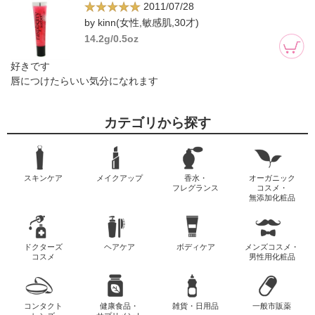
2011/07/28
by kinn(女性,敏感肌,30才)
14.2g/0.5oz
好きです
唇につけたらいい気分になれます
カテゴリから探す
スキンケア
メイクアップ
香水・
オーガニック
フレグランス
コスメ・
無添加化粧品
ドクターズ
ヘアケア
ボディケア
メンズコスメ・
コスメ
男性用化粧品
コンタクト
健康食品・
雑貨・日用品
一般市販薬