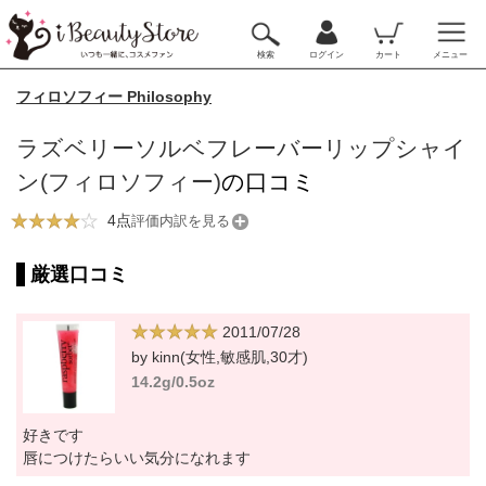
検索
ログイン
カート
メニュー
フィロソフィー Philosophy
ラズベリーソルベフレーバーリップシャイ
ン(フィロソフィー)
の口コミ
4点
評価内訳を見る
厳選口コミ
2011/07/28
by kinn(女性,敏感肌,30才)
14.2g/0.5oz
好きです
唇につけたらいい気分になれます