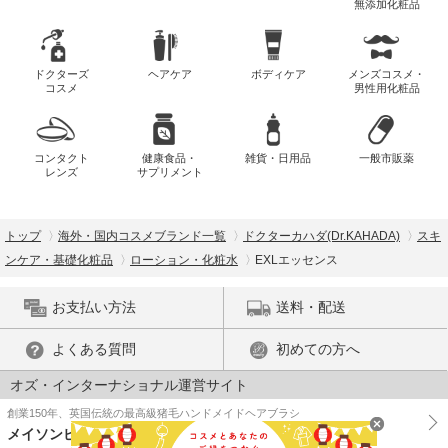
無添加化粧品
ドクターズ
ヘアケア
ボディケア
メンズコスメ・
コスメ
男性用化粧品
コンタクト
健康食品・
雑貨・日用品
一般市販薬
レンズ
サプリメント
トップ
海外・国内コスメブランド一覧
ドクターカハダ(Dr.KAHADA)
スキ
ンケア・基礎化粧品
ローション・化粧水
EXLエッセンス
お支払い方法
送料・配送
よくある質問
初めての方へ
オズ・インターナショナル運営サイト
創業150年、英国伝統の最高級猪毛ハンドメイドヘアブラシ
メイソンピアソン