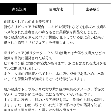
商品説明
使用方法
主要成分
化粧水としても使える美容液！！
新処方リピジュア 7%配合。ニキビや肌荒れなどでお悩みの皮膚科
へ来院された患者さんの声をもとに美容液を商品化しました。
肌に敏感な患者さんのバリア機能が低下している肌に高い効果が
得られた原料「リピジュア」を使用しました。
※リピジュア(ポリクオタニウム-51)は元々は火傷や皮膚炎などの
治療を目的に開発された成分で、
ヒアルロン酸に2倍の保湿力があります。涙にも含まれる成分をモ
デルに開発されました。
また、人間の細胞膜と似ており、水に強い成分であるため、水洗
いしても保湿効果が持続するという特徴があります。
肌が敏感でトラブルがちな方や紫外線や乾燥のダメージ、季節の
変わり目で部分的に乾燥が気になる方などがお勧めです。
すぐに肌に浸透し、肌のバリア機能を高め、刺激から肌を保護し
ます。また、お使い続けていただく事で肌の水分の蒸発を防ぎ、
キメを整え引き締まった滑らかな肌へ導きます。