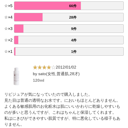
☆
×
5
66件
☆
×
4
28件
☆
×
3
9件
☆
×
2
4件
☆
×
1
1件
2012/01/02
by sato(女性,普通肌,28才)
120ml
リピジュアが気になっていたので購入しました。
見た目は普通の透明なお水です。においもほとんどありません。
よくある敏感肌用のお化粧水は肌にいいかわりに乾燥しやすいも
のが多いと思うんですが、これはちゃんと保湿してくれます。
私はにきびができやすい肌質ですが、特に悪化している様子もあ
りません。