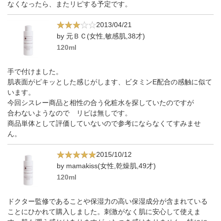
なくなったら、またリピする予定です。
2013/04/21
by 元ＢＣ(女性,敏感肌,38才)
120ml
手で付けました。
肌表面がピキッとした感じがします、ビタミンE配合の感触に似て
います。
今回シスレー商品と相性の合う化粧水を探していたのですが
合わないようなので リピは無しです。
商品単体として評価していないので参考にならなくてすみませ
ん。
2015/10/12
by mamakiss(女性,乾燥肌,49才)
120ml
ドクター監修であることや保湿力の高い保湿成分が含まれている
ことにひかれて購入しました。刺激がなく肌に安心して使えま