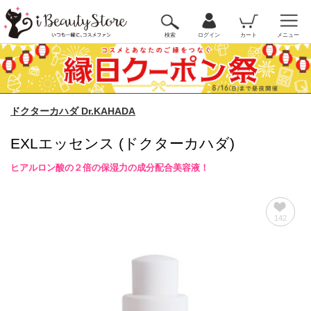
検索
ログイン
カート
メニュー
ドクターカハダ Dr.KAHADA
EXLエッセンス (ドクターカハダ)
ヒアルロン酸の２倍の保湿力の成分配合美容液！
142