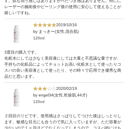
す。肌も潤う感じはありますがべたつき感はありません。特にに
レーザーの施術後やピーリング後の使用に安心して使えることが
嬉しいですね。
2019/10/16
by まっきー(女性,混合肌)
120ml
3度目の購入です。
化粧水にしては少なく美容液にしては大量と不思議な量ですが、
手持ちの化粧品によってチョットお高い化粧水として使ったりコ
スパの良い美容液として使ったり、その時々で応用でき優秀な商
品だと思います。
2020/02/19
by engel34(女性,乾燥肌,44才)
120ml
２回目のリピです。使用感はさっぱりしてつけた後はしっとりし
ます。敏感な目元にも合うので気に入っていますが、ただ容量が
少ないので１ヶ月ほどでなくなってしまうので、コスパ的にはち