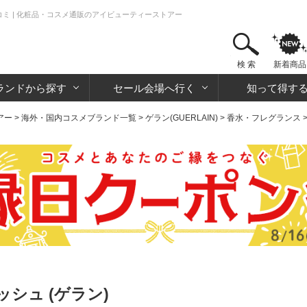
ミ | 化粧品・コスメ通販のアイビューティーストアー
検 索
新着商品
ランドから探す
セール会場へ行く
知って得す
アー
>
海外・国内コスメブランド一覧
>
ゲラン(GUERLAIN)
>
香水・フレグランス
シュ (ゲラン)