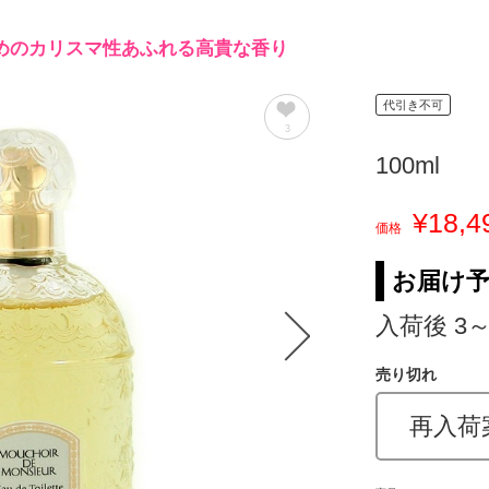
めのカリスマ性あふれる高貴な香り
代引き不可
3
100ml
¥18,4
価格
お届け
入荷後 3
売り切れ
再入荷