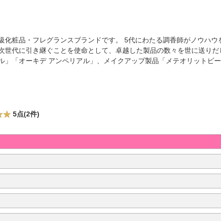
高級化粧品・フレグランスブランドです。 5代にわたる調香師がノウハ
、次世代に引き継ぐことを使命として、卓越した製品の数々を世に送りだ
ヤル」「オーキデ アンペリアル」、メイクアップ製品「メテオリットビ
5点(2件)