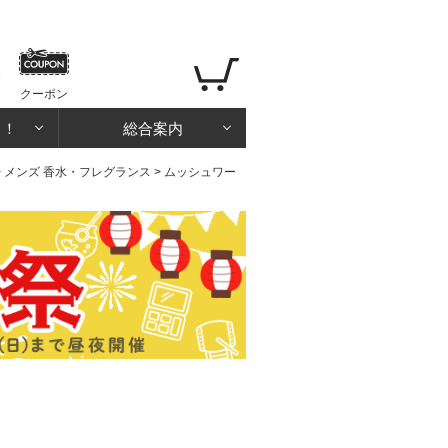
クーポン
る！
総合案内
>
メンズ 香水・フレグランス
> ムッシュワー