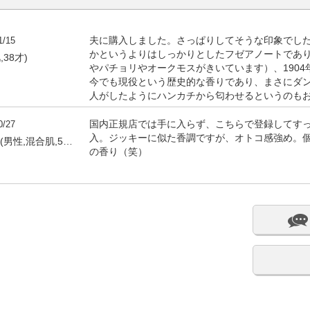
1/15
夫に購入しました。さっぱりしてそうな印象でし
かというよりはしっかりとしたフゼアノートであ
,38才)
やパチョリやオークモスがきいています）、190
今でも現役という歴史的な香りであり、まさにダ
人がしたようにハンカチから匂わせるというのも
0/27
国内正規店では手に入らず、こちらで登録してす
入。ジッキーに似た香調ですが、オトコ感強め。
by ムッシュゼニガタ(男性,混合肌,50才)
の香り（笑）