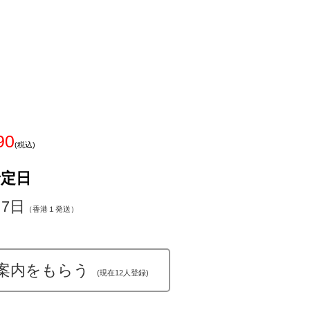
90
(税込)
予定日
～7日
（香港１発送）
案内をもらう
(現在12人登録)