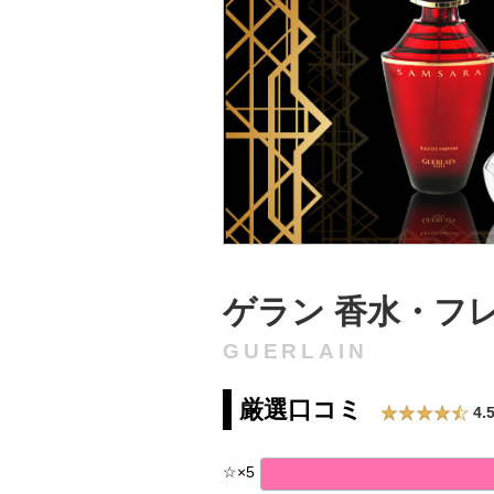
ゲラン 香水・フ
GUERLAIN
厳選口コミ
4.
☆
×
5