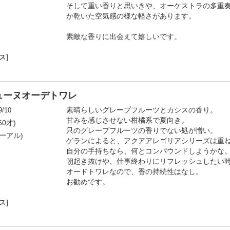
そして重い香りと思いきや、オーケストラの多重
か乾いた空気感の様な軽さがあります。
素敵な香りに出会えて嬉しいです。
ス
]
ューヌオーデトワレ
9/10
素晴らしいグレープフルーツとカシスの香り。
甘みを感じさせない柑橘系で夏向き。
60才)
只のグレープフルーツの香りでない処が憎い。
ューアル)
ゲランによると、アクアアレゴリアシリーズは重
自分の手持ちなら、何とコンパウンドしようかな
朝起き抜けや、仕事終わりにリフレッシュしたい
オードトワレなので、香の持続性はなし。
お勧めです。
ス
]