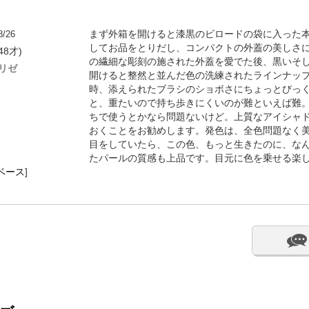
8/26
まず外箱を開けると漆黒のビロードの袋に入った本
してお品をとりだし、コンパクトの外蓋の美しさに
48才)
の繊細な彫刻の施された外蓋を愛でた後、黒いそ
ゼリゼ
開けると整然と並んだ色の洗練されたラインナッ
時、添えられたブラシのショボさにちょっとびっ
と、重たいので持ち歩きにくいのが難といえば難
ちで使うとかなら問題ないけど。上質なアイシャ
おくことをお勧めします。発色は、全色問題なく
目をしていたら、この色、もっと生きたのに、な
たパールの質感も上品です。目元に色を乗せる楽
ベース
]