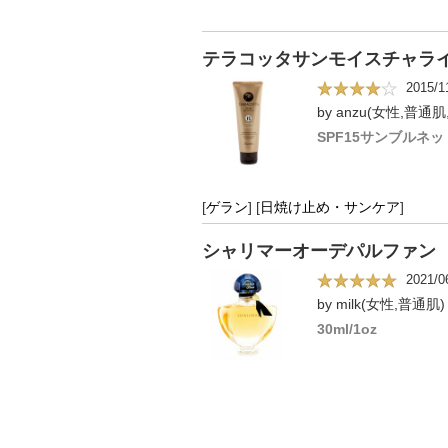
テラコッタサンモイスチャラ
2015/1
by anzu(女性,普通肌
SPF15サンブルネッ
[
ゲラン
]
[
日焼け止め・サンケア
]
シャリマーオーデパルファン
2021/0
by milk(女性,普通肌)
30ml/1oz