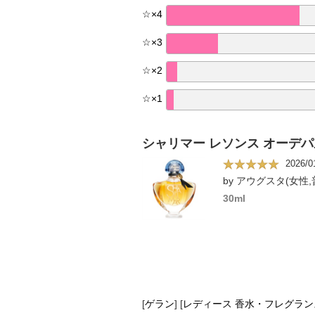
☆
×
4
☆
×
3
☆
×
2
☆
×
1
シャリマー レソンス オーデ
2026/0
by アウグスタ(女性,
30ml
[
ゲラン
]
[
レディース 香水・フレグラン