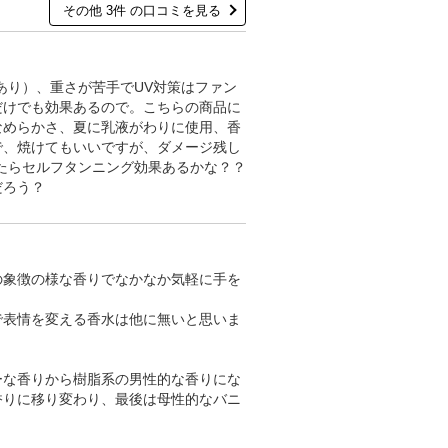
その他 3件 の口コミを見る
あり）、重さが苦手でUV対策はファン
だけでも効果あるので。こちらの商品に
なめらかさ、夏に乳液がわりに使用、香
で、焼けてもいいですが、ダメージ残し
したらセルフタンニング効果あるかな？？
だろう？
の象徴の様な香りでなかなか気軽に手を
で表情を変える香水は他に無いと思いま
ーな香りから樹脂系の男性的な香りにな
香りに移り変わり、最後は母性的なバニ