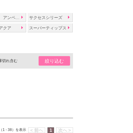
オーキデ アンペリアル
サクセスシリーズ
アクア
スーパーティップス
庫切れ含む
絞り込む
1 - 38）を表示
< 前へ
1
次へ >