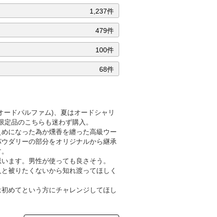
1,237件
479件
100件
68件
オードパルファム)、夏はオードシャリ
の限定品のこちらも迷わず購入。
えめになった為か燻香を纏った高級ウー
パウダリーの部分をオリジナルから継承
す。
思います。男性が使っても良さそう。
人と被りたくないから知れ渡ってほしく
は初めてという方にチャレンジしてほし