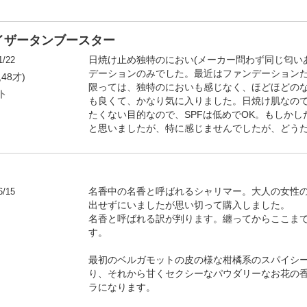
イザータンブースター
1/22
日焼け止め独特のにおい(メーカー問わず同じ匂い
デーションのみでした。最近はファンデーション
,48才)
限っては、独特のにおいも感じなく、ほどほどの
ト
も良くて、かなり気に入りました。日焼け肌なの
たくない目的なので、SPFは低めでOK。もしか
と思いましたが、特に感じませんでしたが、どう
6/15
名香中の名香と呼ばれるシャリマー。大人の女性
出せずにいましたが思い切って購入しました。
名香と呼ばれる訳が判ります。纏ってからここま
す。
最初のベルガモットの皮の様な柑橘系のスパイシ
り、それから甘くセクシーなパウダリーなお花の
ラになります。