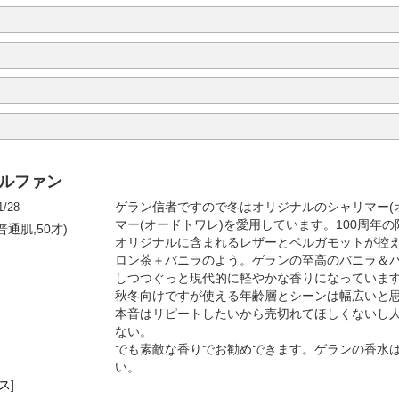
パルファン
1/28
ゲラン信者ですので冬はオリジナルのシャリマー(
マー(オードトワレ)を愛用しています。100周年
普通肌,50才)
オリジナルに含まれるレザーとベルガモットが控
ロン茶＋バニラのよう。ゲランの至高のバニラ＆
しつつぐっと現代的に軽やかな香りになっていま
秋冬向けですが使える年齢層とシーンは幅広いと
本音はリピートしたいから売切れてほしくないし
ない。
でも素敵な香りでお勧めできます。ゲランの香水
い。
ス
]