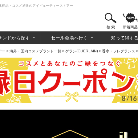
ス | 化粧品・コスメ通販のアイビューティーストアー
検 索
新着商品
ランドから探す
セール会場へ行く
知って得す
アー
>
海外・国内コスメブランド一覧
>
ゲラン(GUERLAIN)
>
香水・フレグランス