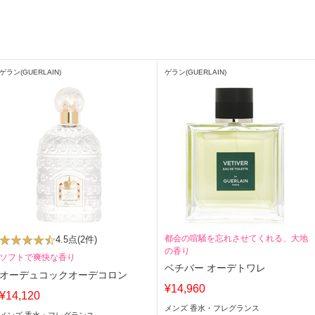
ゲラン(GUERLAIN)
ゲラン(GUERLAIN)
都会の喧騒を忘れさせてくれる、大地
4.5点
(2件)
の香り
ソフトで爽快な香り
ベチバー オーデトワレ
オーデュコックオーデコロン
¥14,960
¥14,120
メンズ 香水・フレグランス