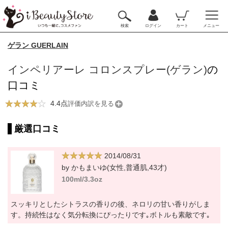
検索
ログイン
カート
メニュー
ゲラン GUERLAIN
インペリアーレ コロンスプレー(ゲラン)
の
口コミ
4.4点
評価内訳を見る
厳選口コミ
2014/08/31
by かもまいゆ(女性,普通肌,43才)
100ml/3.3oz
スッキリとしたシトラスの香りの後、ネロリの甘い香りがしま
す。持続性はなく気分転換にぴったりです｡ボトルも素敵です｡