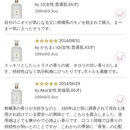
by JJ(女性,普通肌,65才)
100ml/3.3oz
自分のニオイが気になる父に柑橘系のモノを頼まれて購入。まー
まー気に入ったそうです。
2014/08/31
by かもまいゆ(女性,普通肌,43才)
100ml/3.3oz
スッキリとしたシトラスの香りの後、ネロリの甘い香りがしま
す。持続性はなく気分転換にぴったりです｡ボトルも素敵です｡
2014/06/29
by Ako(女性,乾燥肌,65才)
100ml/3.3oz
柑橘系の香りが大好きなのと、160年ほど前に調香されて現在も使
用され続けている歴史への興味とで、こちらを購入しました。使
用感はとても爽やかで心地よい香りです。口コミ情報では香りの
持続性が弱いとのことですが、これからの季節に「香害」の心配