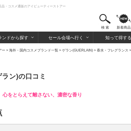
 化粧品・コスメ通販のアイビューティーストアー
検 索
新着商品
ランドから探す
セール会場へ行く
知って得す
アー
>
海外・国内コスメブランド一覧
>
ゲラン(GUERLAIN)
>
香水・フレグランス
ゲラン)の口コミ
。心をとらえて離さない、濃密な香り
点