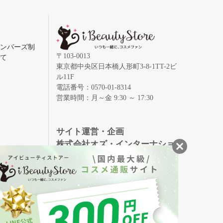
メンバーズ制
〒103-0013
いて
東京都中央区日本橋人形町3-8-1TT-2ビ
ル11F
電話番号：0570-01-8314
営業時間：月～金 9:30 ～ 17:30
録
サイト運営・企画
株式会社オズ・インターナショ
ナル
創業150年、英国伝統の最高級猪毛ハン
S
ドメイドヘアブラシ
メイソンピアソン