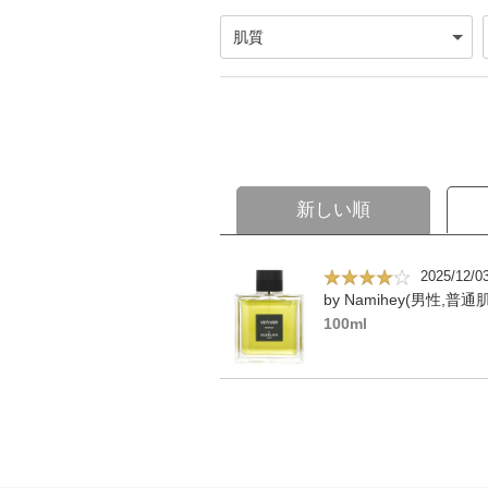
新しい順
2025/12/0
by Namihey(男性,普通肌
100ml