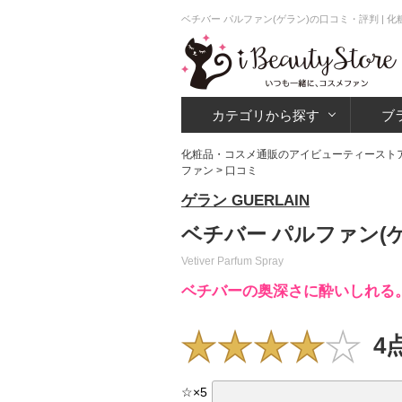
ベチバー パルファン(ゲラン)の口コミ・評判 |
カテゴリから探す
ブ
化粧品・コスメ通販のアイビューティースト
ファン
> 口コミ
ゲラン GUERLAIN
ベチバー パルファン(
Vetiver Parfum Spray
ベチバーの奥深さに酔いしれる
4
☆
×
5