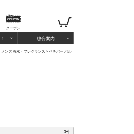
クーポン
る！
総合案内
>
メンズ 香水・フレグランス
>
ベチバー パル
0件