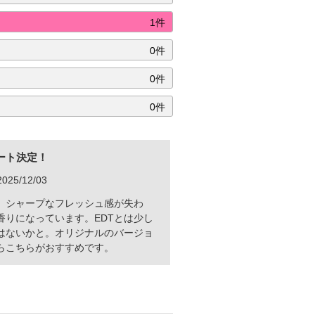
1件
0件
0件
0件
ート決定！
025/12/03
に、シャープなフレッシュ感が失わ
香りになっています。EDTとは少し
はないかと。オリジナルのバージョ
らこちらがおすすめです。