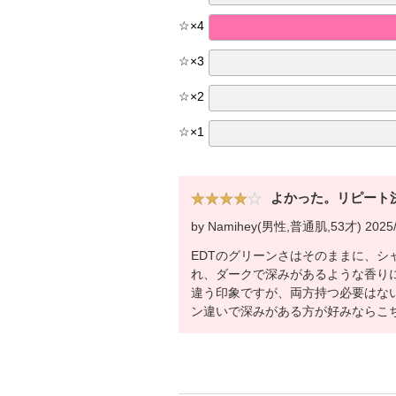
☆
×
4
☆
×
3
☆
×
2
☆
×
1
よかった。リピート
by Namihey(男性,普通肌,53才) 2025/
EDTのグリーンさはそのままに、シ
れ、ダークで深みがあるような香りに
違う印象ですが、両方持つ必要はな
ン違いで深みがある方が好みならこ