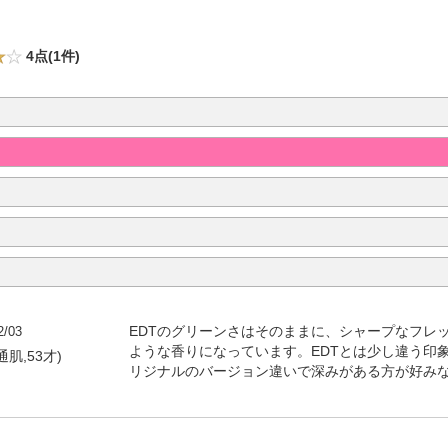
4点(1件)
2/03
EDTのグリーンさはそのままに、シャープなフレ
ような香りになっています。EDTとは少し違う印
普通肌,53才)
リジナルのバージョン違いで深みがある方が好み