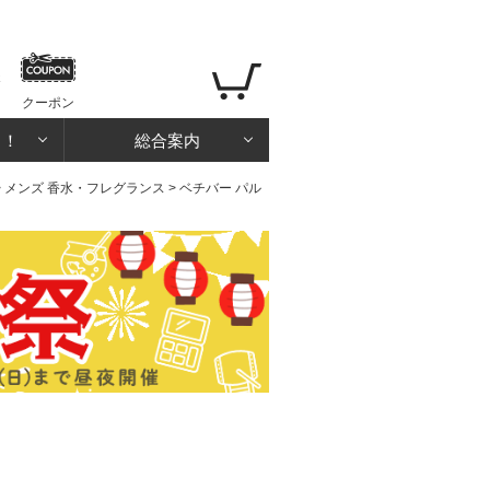
クーポン
る！
総合案内
>
メンズ 香水・フレグランス
> ベチバー パル