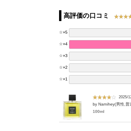
高評価の口コミ
☆
×
5
☆
×
4
☆
×
3
☆
×
2
☆
×
1
2025/1
by Namihey(男性,
100ml