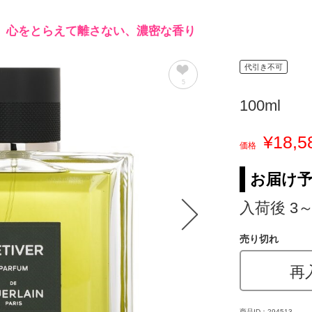
。心をとらえて離さない、濃密な香り
代引き不可
5
100ml
¥18,5
価格
お届け
入荷後 3
売り切れ
再
商品ID：294513