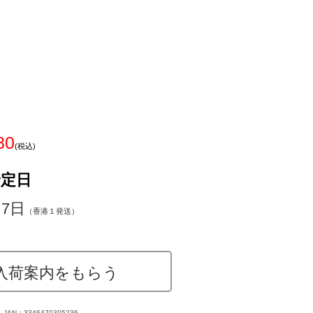
80
(税込)
予定日
～7日
（香港１発送）
入荷案内をもらう
JAN：3346470305236