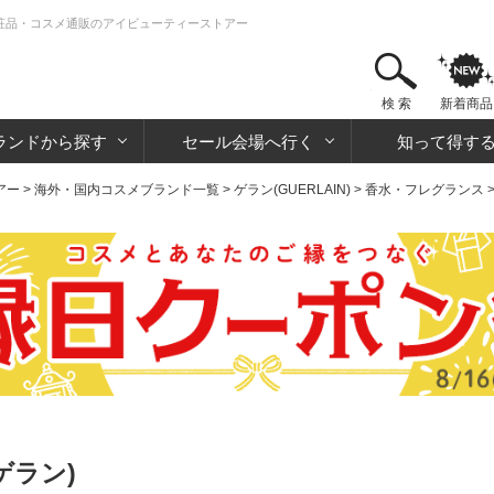
 化粧品・コスメ通販のアイビューティーストアー
検 索
新着商品
ランドから探す
セール会場へ行く
知って得す
アー
>
海外・国内コスメブランド一覧
>
ゲラン(GUERLAIN)
>
香水・フレグランス
ゲラン)