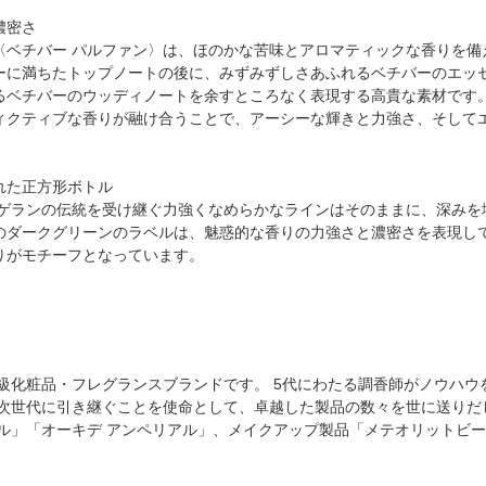
濃密さ
〈ベチバー パルファン〉は、ほのかな苦味とアロマティックな香りを備
ーに満ちたトップノートの後に、みずみずしさあふれるベチバーのエッ
るベチバーのウッディノートを余すところなく表現する高貴な素材です
ィクティブな香りが融け合うことで、アーシーな輝きと力強さ、そして
れた正方形ボトル
、ゲランの伝統を受け継ぐ力強くなめらかなラインはそのままに、深みを
のダークグリーンのラベルは、魅惑的な香りの力強さと濃密さを表現し
りがモチーフとなっています。
高級化粧品・フレグランスブランドです。 5代にわたる調香師がノウハ
、次世代に引き継ぐことを使命として、卓越した製品の数々を世に送りだ
ヤル」「オーキデ アンペリアル」、メイクアップ製品「メテオリットビ