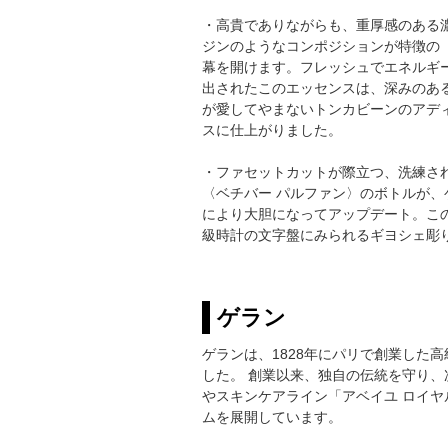
・高貴でありながらも、重厚感のある
ジンのようなコンポジションが特徴の
幕を開けます。フレッシュでエネルギ
出されたこのエッセンスは、深みのあ
が愛してやまないトンカビーンのアデ
スに仕上がりました。
・ファセットカットが際立つ、洗練さ
〈ベチバー パルファン〉のボトルが
により大胆になってアップデート。こ
級時計の文字盤にみられるギヨシェ彫
ゲラン
ゲランは、1828年にパリで創業した
した。 創業以来、独自の伝統を守り
やスキンケアライン「アベイユ ロイ
ムを展開しています。