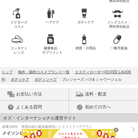
無添加化粧品
ドクターズ
ヘアケア
ボディケア
メンズコスメ・
コスメ
男性用化粧品
コンタクト
健康食品・
雑貨・日用品
一般市販薬
レンズ
サプリメント
トップ
海外・国内コスメブランド一覧
エスティローダー(ESTEE LAUDE
R)
ボディケア
ボディソープ
プレジャーズ バス& シャワージェル
お支払い方法
送料・配送
よくある質問
初めての方へ
オズ・インターナショナル運営サイト
創業150年、英国伝統の最高級猪毛ハンドメイドヘアブラシ
メイソンピアソン