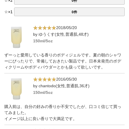
☆
×
2
0件
☆
×
1
0件
2018/05/20
by ゆうくす(女性,普通肌,48才)
150ml/5oz
ずーっと愛用している香りのボディジェルです。夏の朝のシャワ
ーにぴったりで、常備しておきたい製品です。日本未発売のボデ
ィクリームやボディパウダーとかも扱って欲しいです。
2016/05/30
by chantodo(女性,普通肌,36才)
150ml/5oz
購入前は、自分の好みの香りか不安でしたが、口コミ信じて買っ
てみました。
イメージ以上に良い香りで大満足です。