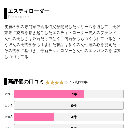
エスティローダー
Pleasures
皮膚科学の専門家である伯父が開発したクリームを通して、美容
業界に旋風を巻き起こしたエスティ・ローダー夫人のブランド。
女性の美しさは外面だけでなく、内面からもつくられているとい
う彼女の美哲学から生まれた製品は多くの女性達の心を捉えた。
その哲学に基づき、最新テクノロジーと女性のエレガンスを追求
しつづけてる。
高評価の口コミ
4.2点(11件)
☆
×
5
7件
☆
×
4
0件
☆
×
3
4件