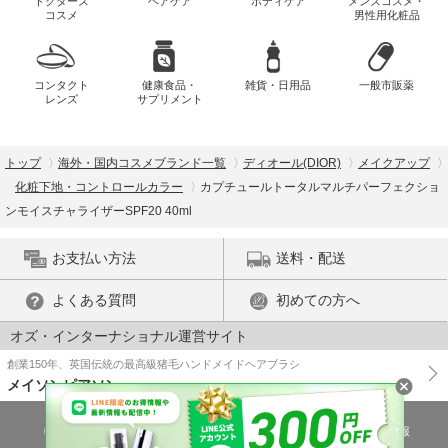
ドクターズ
ヘアケア
ボディケア
メンズコスメ・
コスメ
男性用化粧品
コンタクト
健康食品・
雑貨・日用品
一般市販薬
レンズ
サプリメント
トップ
海外・国内コスメブランド一覧
ディオール(DIOR)
メイクアップ
化粧下地・コントロールカラー
カプチュールトータルマルチパーフェクショ
ンモイスチャライザーSPF20 40ml
お支払い方法
送料・配送
よくある質問
初めての方へ
オズ・インターナショナル運営サイト
創業150年、英国伝統の最高級猪毛ハンドメイドヘアブラシ
メイソンピアソン
特商法に基づく表示
プライバシーポリシー
医薬品販売許可証の情報
ご利用規約
PC版で表示