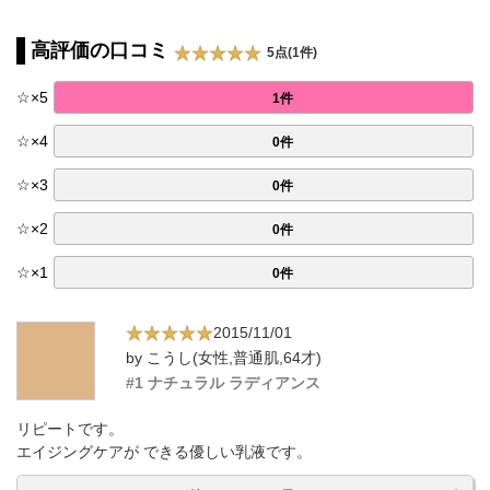
高評価の口コミ
5点(1件)
☆
×
5
1件
☆
×
4
0件
☆
×
3
0件
☆
×
2
0件
☆
×
1
0件
2015/11/01
by こうし(女性,普通肌,64才)
#1 ナチュラル ラディアンス
リピートです。
エイジングケアが できる優しい乳液です。