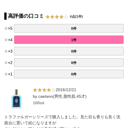
高評価の口コミ
4点(1件)
☆
×
5
0件
☆
×
4
1件
☆
×
3
0件
☆
×
2
0件
☆
×
1
0件
2016/12/21
by caetano(男性,脂性肌,45才)
100ml
トラファルガーシリーズで購入しました。見た目も香りも良く洗
面台に置いて絵になりますが