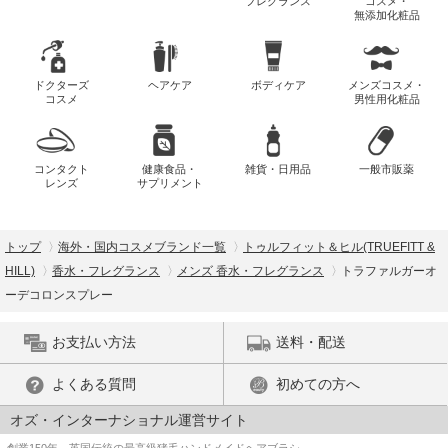
フレグランス
コスメ・
無添加化粧品
ドクターズ
ヘアケア
ボディケア
メンズコスメ・
コスメ
男性用化粧品
コンタクト
健康食品・
雑貨・日用品
一般市販薬
レンズ
サプリメント
トップ
海外・国内コスメブランド一覧
トゥルフィット＆ヒル(TRUEFITT &
HILL)
香水・フレグランス
メンズ 香水・フレグランス
トラファルガーオ
ーデコロンスプレー
お支払い方法
送料・配送
よくある質問
初めての方へ
オズ・インターナショナル運営サイト
創業150年、英国伝統の最高級猪毛ハンドメイドヘアブラシ