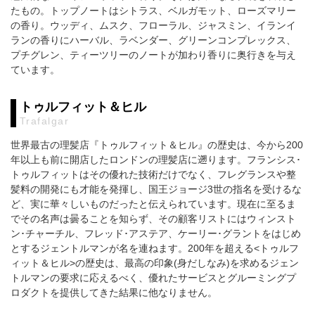
たもの。トップノートはシトラス、ベルガモット、ローズマリー
の香り。ウッディ、ムスク、フローラル、ジャスミン、イランイ
ランの香りにハーバル、ラベンダー、グリーンコンプレックス、
プチグレン、ティーツリーのノートが加わり香りに奥行きを与え
ています。
トゥルフィット＆ヒル
Trafalgar
世界最古の理髪店『トゥルフィット＆ヒル』の歴史は、今から200
年以上も前に開店したロンドンの理髪店に遡ります。フランシス･
トゥルフィットはその優れた技術だけでなく、フレグランスや整
髪料の開発にも才能を発揮し、国王ジョージ3世の指名を受けるな
ど、実に華々しいものだったと伝えられています。現在に至るま
でその名声は曇ることを知らず、その顧客リストにはウィンスト
ン･チャーチル、フレッド･アステア、ケーリー･グラントをはじめ
とするジェントルマンが名を連ねます。200年を超える<トゥルフ
ィット＆ヒル>の歴史は、最高の印象(身だしなみ)を求めるジェン
トルマンの要求に応えるべく、優れたサービスとグルーミングプ
ロダクトを提供してきた結果に他なりません。