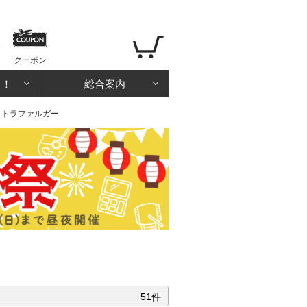
クーポン
る！
総合案内
 トラファルガー
51件