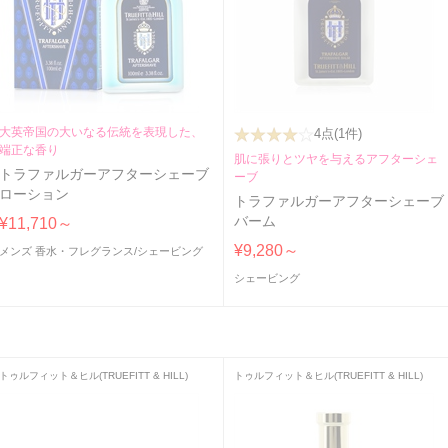
大英帝国の大いなる伝統を表現した、
4点
(1件)
端正な香り
肌に張りとツヤを与えるアフターシェ
トラファルガーアフターシェーブ
ーブ
ローション
トラファルガーアフターシェーブ
バーム
¥11,710～
¥9,280～
メンズ 香水・フレグランス
/
シェービング
シェービング
トゥルフィット＆ヒル(TRUEFITT & HILL)
トゥルフィット＆ヒル(TRUEFITT & HILL)