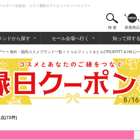
トラファルガー | 化粧品・コスメ通販のアイビューティーストアー
検 索
新着商品
ランドから探す
セール会場へ行く
知って得す
アー
>
海外・国内コスメブランド一覧
>
トゥルフィット＆ヒル(TRUEFITT & HILL)
>
5点(72件)