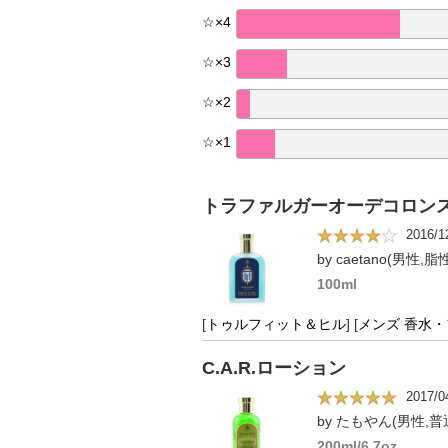
☆
×
4
☆
×
3
☆
×
2
☆
×
1
トラファルガーオーデコロン
2016/1
by caetano(男性,脂
100ml
[
トゥルフィット＆ヒル
]
[
メンズ 香水
C.A.R.ローション
2017/0
by たもやん(男性,普
200ml/6.7oz