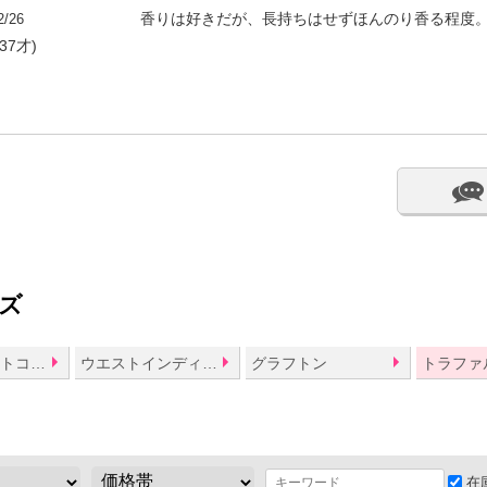
2/26
香りは好きだが、長持ちはせずほんのり香る程度
37才)
ズ
アルティメートコンフォート
ウエストインディアンライム
グラフトン
トラファ
在