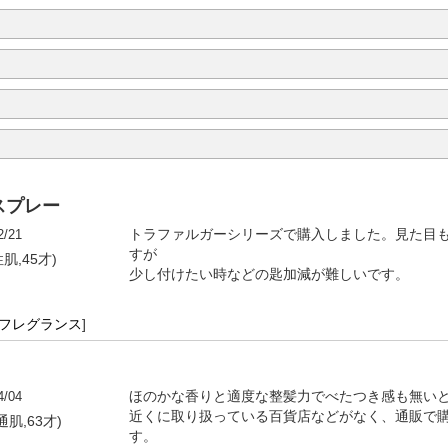
スプレー
2/21
トラファルガーシリーズで購入しました。見た目
すが
性肌,45才)
少し付けたい時などの匙加減が難しいです。
・フレグランス
]
4/04
ほのかな香りと適度な整髪力でべたつき感も無いとこ
近くに取り扱っている百貨店などがなく、通販で
通肌,63才)
す。