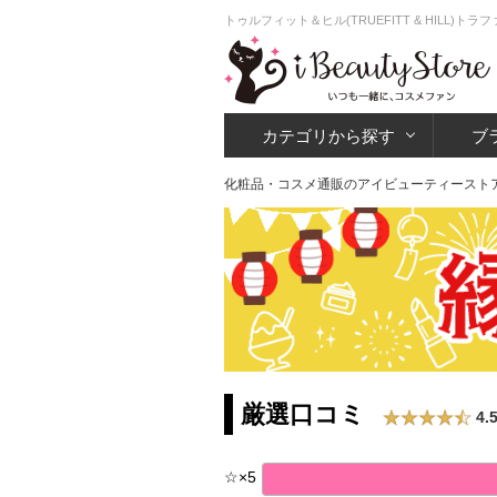
トゥルフィット＆ヒル(TRUEFITT & HILL)
カテゴリから探す
ブ
化粧品・コスメ通販のアイビューティースト
厳選口コミ
4.
☆
×
5