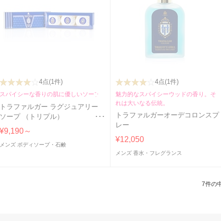
4点
(1件)
4点
(1件)
スパイシーな香りの肌に優しいソープ
魅力的なスパイシーウッドの香り。そ
れは大いなる伝統。
トラファルガー ラグジュアリー
トラファルガーオーデコロンスプ
ソープ （トリプル）
レー
3x150g/5.25oz
¥9,190～
¥12,050
メンズ ボディソープ・石鹸
メンズ 香水・フレグランス
7件の中