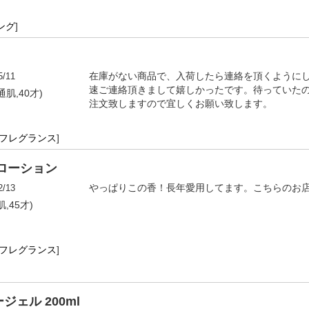
ング
]
5/11
在庫がない商品で、入荷したら連絡を頂くように
速ご連絡頂きまして嬉しかったです。待っていた
通肌,40才)
注文致しますので宜しくお願い致します。
・フレグランス
]
ローション
2/13
やっぱりこの香！長年愛用してます。こちらのお
,45才)
・フレグランス
]
ェル 200ml