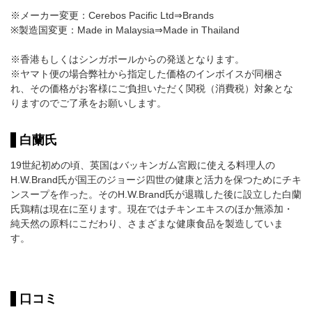
※メーカー変更：Cerebos Pacific Ltd⇒Brands
※製造国変更：Made in Malaysia⇒Made in Thailand
※香港もしくはシンガポールからの発送となります。
※ヤマト便の場合弊社から指定した価格のインボイスが同梱さ
れ、その価格がお客様にご負担いただく関税（消費税）対象とな
りますのでご了承をお願いします。
白蘭氏
19世紀初めの頃、英国はバッキンガム宮殿に使える料理人の
H.W.Brand氏が国王のジョージ四世の健康と活力を保つためにチキ
ンスープを作った。そのH.W.Brand氏が退職した後に設立した白蘭
氏鶏精は現在に至ります。現在ではチキンエキスのほか無添加・
純天然の原料にこだわり、さまざまな健康食品を製造していま
す。
口コミ