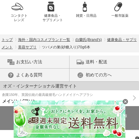
コンタクト
健康食品・
雑貨・日用品
一般市販薬
レンズ
サプリメント
トップ
海外・国内コスメブランド一覧
白蘭氏(Brand's)
健康食品・サプリ
メント
美容サプリ
ツバメの巣(砂糖入り)70g6本
お支払い方法
送料・配送
よくある質問
初めての方へ
オズ・インターナショナル運営サイト
創業150年、英国伝統の最高級猪毛ハンドメイドヘアブラシ
メイソンピアソン
特商法に基づく表示
プライバシーポリシー
医薬品販売許可証の情報
ご利用規約
PC版で表示
© OZ International Inc.
0