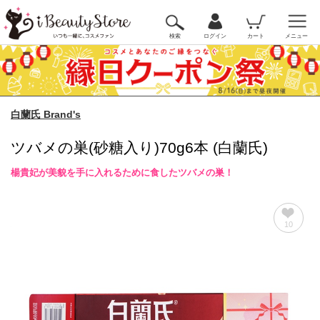
検索
ログイン
カート
メニュー
白蘭氏 Brand's
ツバメの巣(砂糖入り)70g6本 (白蘭氏)
楊貴妃が美貌を手に入れるために食したツバメの巣！
10