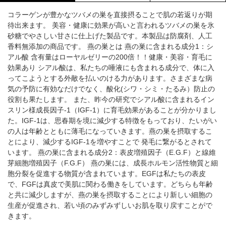
コラーゲンが豊かなツバメの巣を直接摂ることで肌の若返りが期
待出来ます。 美容・健康に効果が高いと言われるツバメの巣を氷
砂糖でやさしい甘さに仕上げた製品です。本製品は防腐剤、人工
香料無添加の商品です。 燕の巣とは 燕の巣に含まれる成分1：シ
アル酸 含有量はローヤルゼリーの200倍！！健康・美容・育毛に
効果あり シアル酸は、私たちの唾液にも含まれる成分で、体に入
ってこようとする外敵を払いのける力があります。さまざまな病
気の予防に有効なだけでなく、酸化(シワ・シミ・たるみ）防止の
役割も果たします。 また、昨今の研究でシアル酸に含まれるイン
スリン様成長因子-1（IGF-1）に育毛効果があることが分かりまし
た。IGF-1は、思春期を境に減少する特徴をもっており、たいがい
の人は年齢とともに薄毛になっていきます。燕の巣を摂取するこ
とにより、減少するIGF-1を増やすことで 発毛に繋がるとされて
います。 燕の巣に含まれる成分2：表皮増殖因子（E.G.F）と線維
芽細胞増殖因子（F.G.F） 燕の巣には、成長ホルモン活性物質と細
胞分裂を促進する物質が含まれています。EGFは私たちの表皮
で、FGFは真皮で美肌に関わる働きをしています。どちらも年齢
と共に減少しますが、燕の巣を摂取することにより新しい細胞の
生産が促進され、若い頃のみずみずしいお肌を取り戻すことがで
きます。