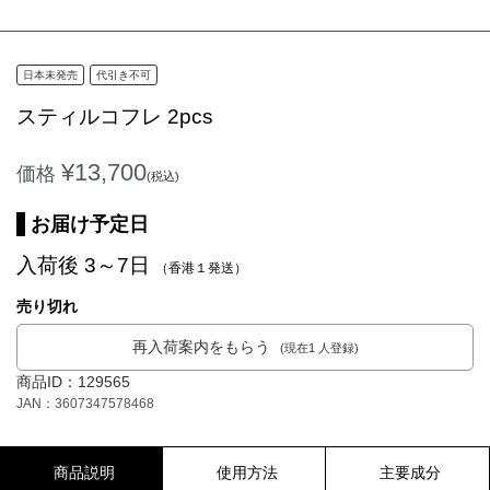
日本未発売
代引き不可
スティルコフレ 2pcs
¥13,700
価格
(税込)
お届け予定日
入荷後 3～7日
（香港１発送）
売り切れ
再入荷案内をもらう
(現在1 人登録)
商品ID：129565
JAN：3607347578468
商品説明
使用方法
主要成分