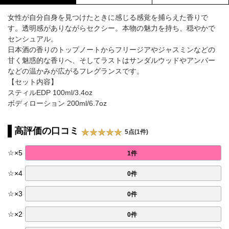
女性が自分自身を見つけたときに感じる感覚を捕らえた香りで
す。透明感がありながらセクシー。本物の魅力を持ち、穏やかで
センシュアル。
日本酒の香りのトップノートからフリージアやジャスミンなどの
甘く魅惑的な香りへ、そしてラストはサンダルウッドやアンバー
などの温かみが広がるフレグランスです。
【セット内容】
スティルEDP 100ml/3.4oz
ボディローション 200ml/6.7oz
高評価の口コミ
5点(1件)
☆
×
5
1件
☆
×
4
0件
☆
×
3
0件
☆
×
2
0件