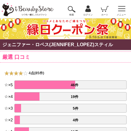
検索
ログイン
カート
メニュー
ジェニファー・ロペス(JENNIFER_LOPEZ)スティル
厳選 口コミ
4点(85件)
☆
×
5
46件
☆
×
4
19件
☆
×
3
5件
☆
×
2
4件