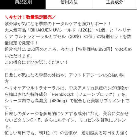
商品説明
使用方法
主要成分
＼今だけ！数量限定販売／
紫外線が気になる季節のトータルケアを強力サポート！
大人気商品「BIHAKUEN UVシールド（120粒）×1個」と「ヘリオ
ケア ウルトラオーラルカプセル（30粒）×1個」の特別セットを数
量限定で発売中！
通常合計13,250円のところ、今だけ【特別価格8,990円】でお求め
いただけます。
この機会にぜひお試しください！
------------
日差しが気になる季節の外出や、アウトドアシーンの心強い味
方！
ヘリオケアウルトラオーラルは、中央アメリカ原産のシダ植物か
ら抽出された特許成分「Fernblock®（フェーンブロック）」を、
シリーズ内でも高濃度（480mg）で配合した美容サプリメントで
す。
日差しのダメージを多角的にケアする成分に加え、美容に欠かせ
ないビタミンC・E、さらにルテイン、リコピンを贅沢にブレン
ド。
忙しい毎日でも、朝1粒（*）の習慣が、透明感ある毎日を力強く