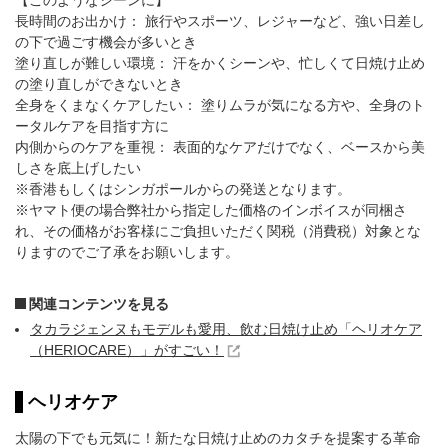
長時間のお出かけ： 旅行やスポーツ、レジャーなど、強い日差し
の下で過ごす機会が多いとき
塗り直しが難しい環境： 汗をかくシーンや、忙しくて日焼け止め
の塗り直しができないとき
全身をくまなくケアしたい： 塗りムラが気になる方や、全身のト
ータルケアを目指す方に
内側からのケアを重視： 表面的なケアだけでなく、ベースから美
しさを底上げしたい
※香港もしくはシンガポールからの発送となります。
※ヤマト便の場合弊社から指定した価格のインボイスが同梱さ
れ、その価格がお客様にご負担いただく関税（消費税）対象とな
りますのでご了承をお願いします。
関連コンテンツを見る
タカラジェンヌもモデルも愛用、飲む日焼け止め「ヘリオケア
（HERIOCARE）」がすごい！
ヘリオケア
太陽の下でも元気に！新たな日焼け止めのカタチを提案する革命