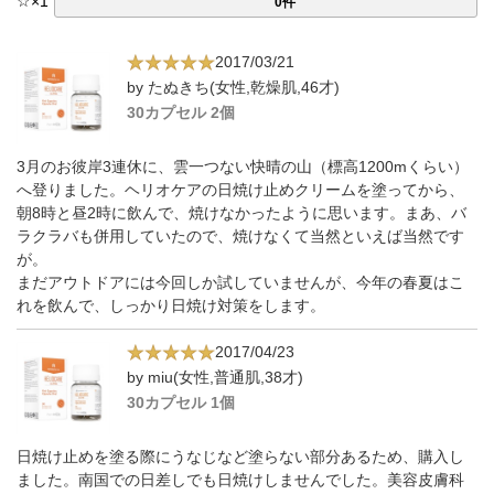
☆
×
1
0件
2017/03/21
by たぬきち(女性,乾燥肌,46才)
30カプセル 2個
3月のお彼岸3連休に、雲一つない快晴の山（標高1200mくらい）
へ登りました。ヘリオケアの日焼け止めクリームを塗ってから、
朝8時と昼2時に飲んで、焼けなかったように思います。まあ、バ
ラクラバも併用していたので、焼けなくて当然といえば当然です
が。
まだアウトドアには今回しか試していませんが、今年の春夏はこ
れを飲んで、しっかり日焼け対策をします。
2017/04/23
by miu(女性,普通肌,38才)
30カプセル 1個
日焼け止めを塗る際にうなじなど塗らない部分あるため、購入し
ました。南国での日差しでも日焼けしませんでした。美容皮膚科