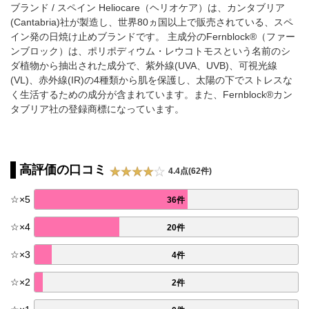
ブランド / スペイン Heliocare（ヘリオケア）は、カンタブリア
(Cantabria)社が製造し、世界80ヵ国以上で販売されている、スペ
イン発の日焼け止めブランドです。 主成分のFernblock®（ファー
ンブロック）は、ポリポディウム・レウコトモスという名前のシ
ダ植物から抽出された成分で、紫外線(UVA、UVB)、可視光線
(VL)、赤外線(IR)の4種類から肌を保護し、太陽の下でストレスな
く生活するための成分が含まれています。また、Fernblock®カン
タブリア社の登録商標になっています。
高評価の口コミ
4.4点(62件)
☆
×
5
36件
☆
×
4
20件
☆
×
3
4件
☆
×
2
2件