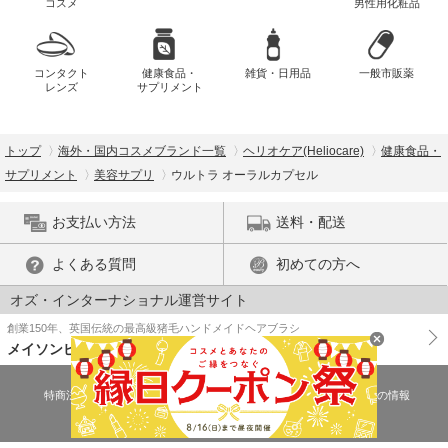
コスメ
男性用化粧品
コンタクト
健康食品・
雑貨・日用品
一般市販薬
レンズ
サプリメント
トップ
海外・国内コスメブランド一覧
ヘリオケア(Heliocare)
健康食品・
サプリメント
美容サプリ
ウルトラ オーラルカプセル
お支払い方法
送料・配送
よくある質問
初めての方へ
オズ・インターナショナル運営サイト
創業150年、英国伝統の最高級猪毛ハンドメイドヘアブラシ
メイソンピアソン
特商法に基づく表示
プライバシーポリシー
医薬品販売許可証の情報
ご利用規約
PC版で表示