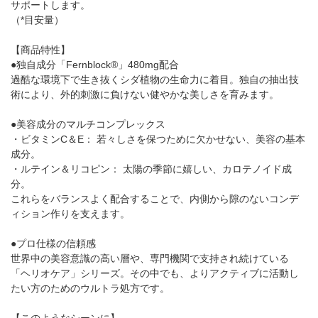
サポートします。
（*目安量）
【商品特性】
●独自成分「Fernblock®」480mg配合
過酷な環境下で生き抜くシダ植物の生命力に着目。独自の抽出技
術により、外的刺激に負けない健やかな美しさを育みます。
●美容成分のマルチコンプレックス
・ビタミンC＆E： 若々しさを保つために欠かせない、美容の基本
成分。
・ルテイン＆リコピン： 太陽の季節に嬉しい、カロテノイド成
分。
これらをバランスよく配合することで、内側から隙のないコンデ
ィション作りを支えます。
●プロ仕様の信頼感
世界中の美容意識の高い層や、専門機関で支持され続けている
「ヘリオケア」シリーズ。その中でも、よりアクティブに活動し
たい方のためのウルトラ処方です。
【このようなシーンに】