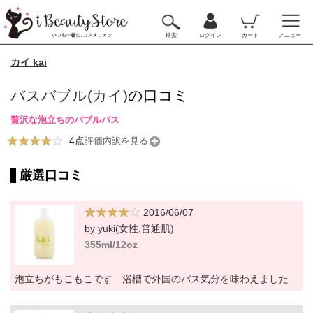
検索
ログイン
カート
メニュー
カイ kai
バスバブル(カイ)
の口コミ
贅沢な泡立ちのバブルバス
4点
評価内訳を見る
厳選口コミ
2016/06/07
by yuki(女性,普通肌)
355ml/12oz
泡立ちがもこもこです 浴槽で外国のバス気分を味わえました