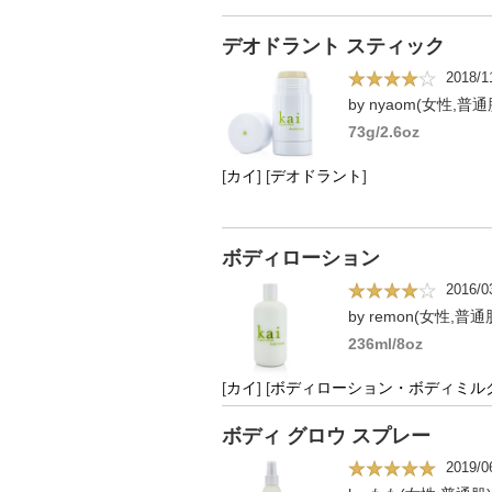
デオドラント スティック
2018/1
by nyaom(女性,普通
73g/2.6oz
[
カイ
]
[
デオドラント
]
ボディローション
2016/0
by remon(女性,普通
236ml/8oz
[
カイ
]
[
ボディローション・ボディミル
ボディ グロウ スプレー
2019/0