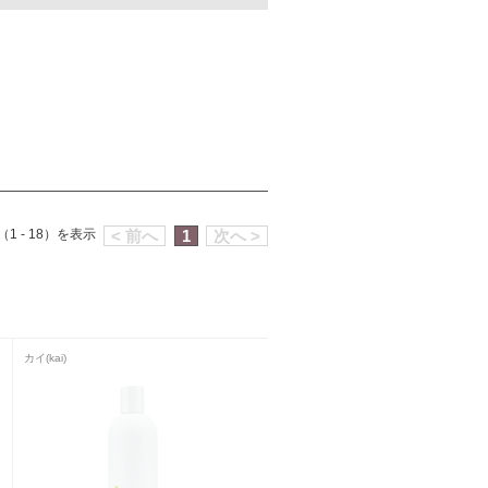
1 - 18）を表示
< 前へ
1
次へ >
カイ(kai)