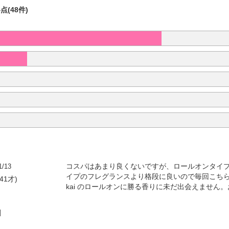
4点(48件)
1/13
コスパはあまり良くないですが、ロールオンタイ
イプのフレグランスより格段に良いので毎回こち
41才)
kai のロールオンに勝る香りに未だ出会えません
]