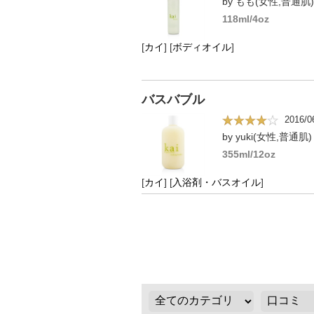
by もも(女性,普通肌)
118ml/4oz
[
カイ
]
[
ボディオイル
]
バスバブル
2016/0
by yuki(女性,普通肌)
355ml/12oz
[
カイ
]
[
入浴剤・バスオイル
]