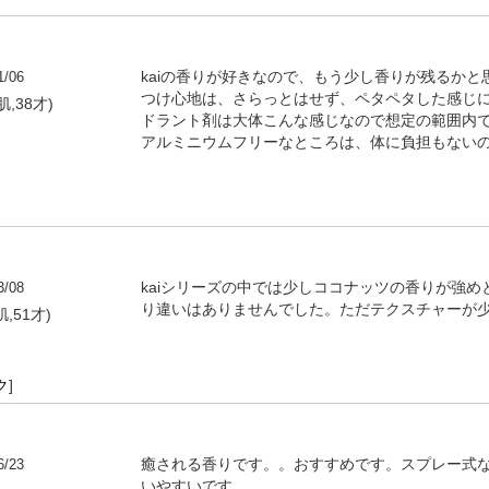
1/06
kaiの香りが好きなので、もう少し香りが残るか
つけ心地は、さらっとはせず、ペタペタした感じ
肌,38才)
ドラント剤は大体こんな感じなので想定の範囲内
アルミニウムフリーなところは、体に負担もない
3/08
kaiシリーズの中では少しココナッツの香りが強
り違いはありませんでした。ただテクスチャーが少
肌,51才)
ク
]
6/23
癒される香りです。。おすすめです。スプレー式
いやすいです。