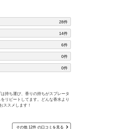
28件
14件
6件
0件
0件
プは持ち運び、香りの持ちがスプレータ
らをリピートしてます。どんな香水より
。おススメします！
その他 12件 の口コミを見る