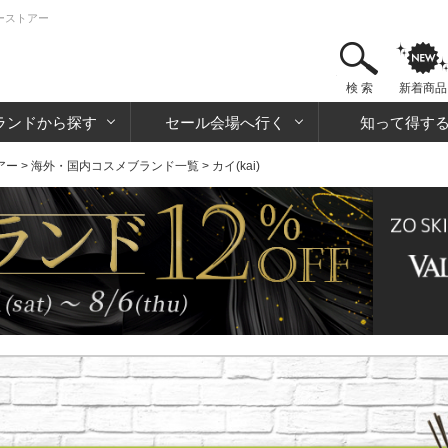
ィーストアー
検 索
新着商品
ランドから探す
セール会場へ行く
知って得す
アー
>
海外・国内コスメブランド一覧
> カイ(kai)