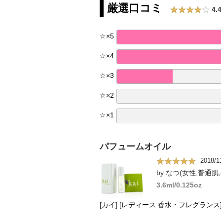
厳選口コミ
4.
☆
×
5
☆
×
4
☆
×
3
☆
×
2
☆
×
1
パフュームオイル
2018/1
by なつ(女性,普通肌,
3.6ml/0.125oz
[
カイ
]
[
レディース 香水・フレグランス