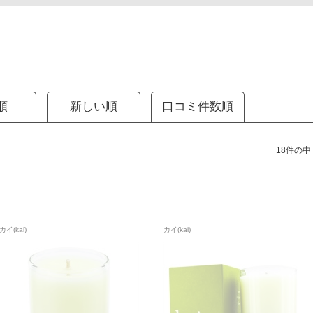
順
新しい順
口コミ件数順
18件の中（
カイ(kai)
カイ(kai)