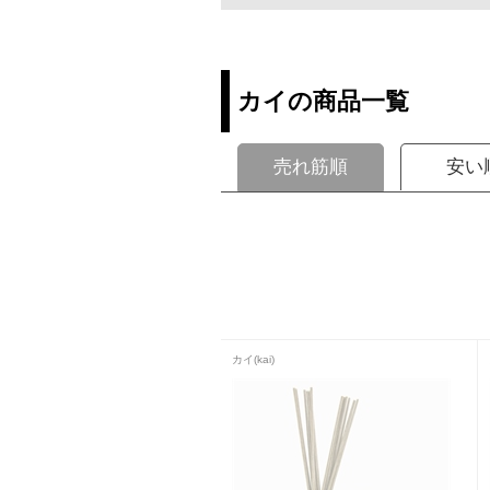
カイの商品一覧
売れ筋順
安い
カイ(kai)