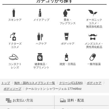
カテゴリから探す
スキンケア
メイクアップ
香水・
オーガニック
フレグランス
コスメ・
無添加化粧品
ドクターズ
ヘアケア
ボディケア
メンズコスメ・
コスメ
男性用化粧品
コンタクト
健康食品・
雑貨・日用品
一般市販薬
レンズ
サプリメント
トップ
海外・国内コスメブランド一覧
クリーン(CLEAN)
ボディケア
ボディソープ
クールコットン シャワージェル 177ml/6oz
お支払い方法
送料・配送