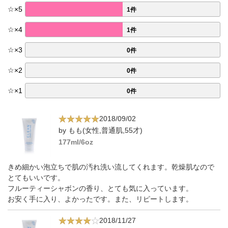
☆
×
5
1件
☆
×
4
1件
☆
×
3
0件
☆
×
2
0件
☆
×
1
0件
2018/09/02
by もも(女性,普通肌,55才)
177ml/6oz
きめ細かい泡立ちで肌の汚れ洗い流してくれます。乾燥肌なので
とてもいいです。
フルーティーシャボンの香り、とても気に入っています。
お安く手に入り、よかったです。また、リピートします。
2018/11/27