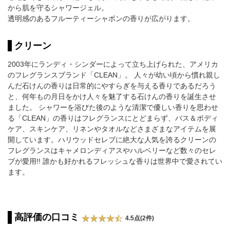
から肌を守るシャワージェル。
透明感のあるフルーティーシャボンの香りが広がります。
クリーン
2003年にランディ・シンダーによって立ち上げられた、アメリカ
のフレグランスブランド「CLEAN」。 人々が幼い頃から慣れ親し
んだ石けんの香りは日常的にやすらぎを与える香りであるだろう
と、何年もの月日をかけ人々を魅了する石けんの香りを誕生させ
ました。 シャワーを浴びた後のような清潔で優しい香りを思わせ
る「CLEAN」の香りはフレグランスにとどまらず、バス＆ボディ
ケア、スキンケア、リネンやタオルなどさまざまなアイテムを展
開しています。ハリウッドセレブに絶大な人気を誇るクリーンの
フレグランスはキャメロンディアスやハルベリーなど数々のセレ
ブが愛用!! 誰かも好かれるフレッシュな香りは世界中で愛されてい
ます。
高評価の口コミ
4.5点(2件)