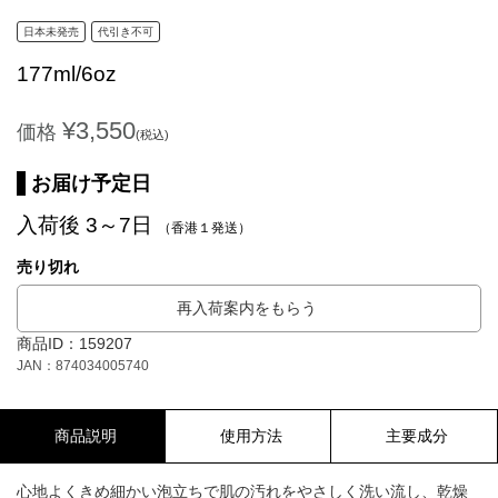
日本未発売
代引き不可
177ml/6oz
¥3,550
価格
(税込)
お届け予定日
入荷後 3～7日
（香港１発送）
売り切れ
再入荷案内をもらう
商品ID：159207
JAN：874034005740
商品説明
使用方法
主要成分
心地よくきめ細かい泡立ちで肌の汚れをやさしく洗い流し、乾燥