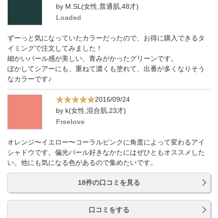
by M.SL(女性,普通肌,48才)
Loaded
ずーっと気になっていたカラーだったので、お得に購入できるタ
イミングで注文してみました！
細かいパール感が美しい、青みがかったグリーンです。
ぼかしてシアーにも、重ねて濃くも塗れて、出番が多くなりそう
なカラーです♪
2016/09/24
by k(女性,混合肌,23才)
Freelove
オレンジ〜イエロー〜コーラルピンクに角度によって変わるアイ
シャドウです。偏光パール好きなかたにはぜひともオススメした
い。他にも気になる色があるので集めたいです。
18件の口コミを見る
口コミをする