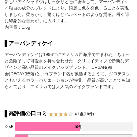
新しいアイシャドウはしっかりと瞼に密着して、アーバンディケ
イ独自の成分のブレンドにより、綺麗に色を発色することを実現
しました。柔らかく、驚くほどベルベットのような質感。瞬く間
に印象的な目元が手に入ります。
内容量：1.5g
アーバンディケイ
アーバンディケイは1996年にアメリカ西海岸で生まれた、ちょっ
と危険そして可愛さを持ち合わせた、クリエイティブで斬新なデ
ザインと高い品質のメイクアップブランド。 URBAN(都
会)DECAY(堕落)というブランド名が象徴するように、グロテスク
ともいえるカラーバリエーションが特徴。 品質が高いことでも知
られており、アメリカでは大人気のメイクブランドです。
高評価の口コミ
4.1点(18件)
☆
×
5
10件