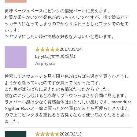
黄味ベージュベースにピンクの偏光パールに見えます。
粉質が柔らかいので発色がめっちゃいいのですが、指で塗るとテ
ッカテカになってしまうのでかなりふわっとしたブラシでのせて
います。
ツヤツヤにしたい時や艶感が好きな人はいいと思います。
2017/03/24
by yDaj(女性,乾燥肌)
Asphyxia
検索してスウォッチを見る限り色がばらばら過ぎて買うかどうし
ようから迷っていたのですが買って良かったです。
また色がばらばらに見えたのも偏光だったからでした。
紫なのに少し傾けると赤寄りブラウンっぽさが合間に見えます。
ラメパール感は少なく質感自体はおとなしい感じです。moondust
のglitter Rockと一緒に買ったので重ねてみたら可愛らしさが出た
ので上にピンク系を重ねると古臭くならず使い易さくなると思い
ました。
2020/02/13