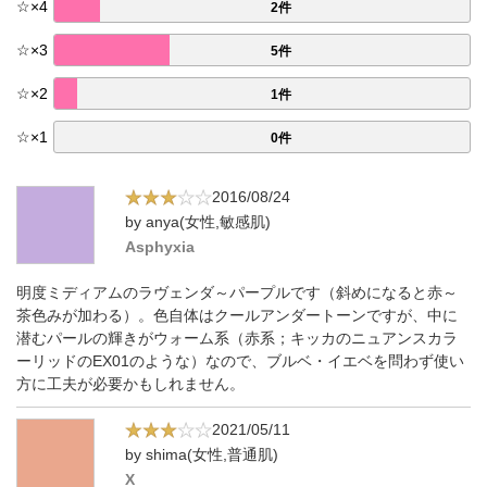
☆
×
4
2件
☆
×
3
5件
☆
×
2
1件
☆
×
1
0件
2016/08/24
by anya(女性,敏感肌)
Asphyxia
明度ミディアムのラヴェンダ～パープルです（斜めになると赤～
茶色みが加わる）。色自体はクールアンダートーンですが、中に
潜むパールの輝きがウォーム系（赤系；キッカのニュアンスカラ
ーリッドのEX01のような）なので、ブルベ・イエベを問わず使い
方に工夫が必要かもしれません。
2021/05/11
by shima(女性,普通肌)
X