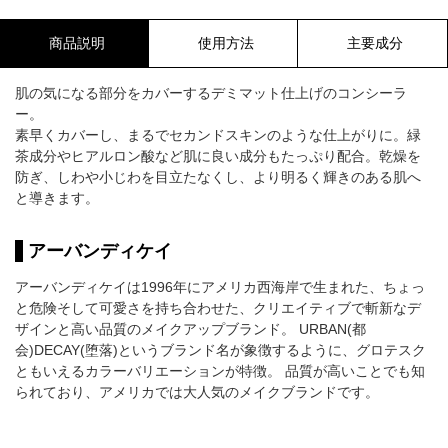
商品説明
使用方法
主要成分
肌の気になる部分をカバーするデミマット仕上げのコンシーラ
ー。
素早くカバーし、まるでセカンドスキンのような仕上がりに。緑
茶成分やヒアルロン酸など肌に良い成分もたっぷり配合。乾燥を
防ぎ、しわや小じわを目立たなくし、より明るく輝きのある肌へ
と導きます。
アーバンディケイ
アーバンディケイは1996年にアメリカ西海岸で生まれた、ちょっ
と危険そして可愛さを持ち合わせた、クリエイティブで斬新なデ
ザインと高い品質のメイクアップブランド。 URBAN(都
会)DECAY(堕落)というブランド名が象徴するように、グロテスク
ともいえるカラーバリエーションが特徴。 品質が高いことでも知
られており、アメリカでは大人気のメイクブランドです。