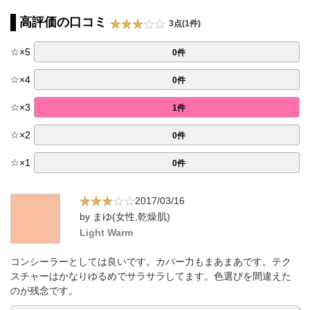
高評価の口コミ
3点(1件)
☆
×
5
0件
☆
×
4
0件
☆
×
3
1件
☆
×
2
0件
☆
×
1
0件
2017/03/16
by まゆ(女性,乾燥肌)
Light Warm
コンシーラーとしては良いです。カバー力もまあまあです。テク
スチャーはかなりゆるめでサラサラしてます。色選びを間違えた
のが残念です。