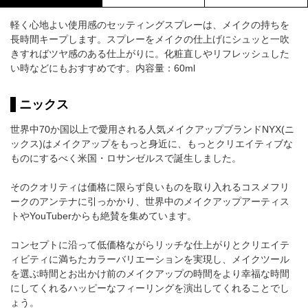
軽く心地よい使用感のセッティングスプレーは、メイクの持ちを
長時間キープします。スプレーをメイクの仕上げにシュッと一吹
きすればツヤ感のある仕上がりに。化粧直しやリフレッシュした
い時などにもおすすめです。内容量：60ml
ニックス
世界中70か国以上で愛用される人気メイクアップブランドNYX(ニ
ックス)はメイクアップをもっと身近に、もっとクリエイティブな
ものにするべく米国・ロサンゼルスで誕生しました。
そのクオリティは価格に限らず良いものを取り入れるコスメフリ
ークのアンテナに引っかかり、世界中のメイクアップアーティス
トやYouTuberからも絶賛を集めています。
コンセプトに沿って低価格ながらリッチな仕上がりとクリエイテ
ィビティに満ちたカラーバリエーションを実現し、メイクツール
を選ぶ時間とお出かけ前のメイクアップの時間をより幸福な時間
にしてくれるハッピーなフィーリングを演出してくれることでし
ょう。