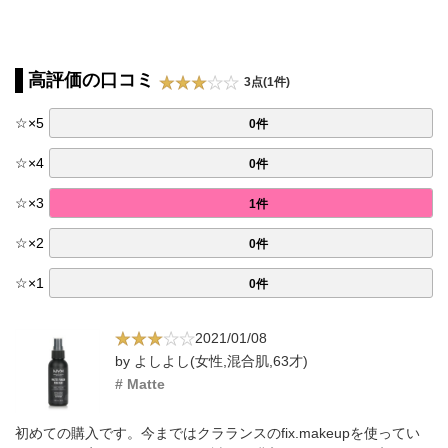
高評価の口コミ
3点(1件)
☆
×
5
0件
☆
×
4
0件
☆
×
3
1件
☆
×
2
0件
☆
×
1
0件
2021/01/08
by よしよし(女性,混合肌,63才)
# Matte
初めての購入です。今まではクラランスのfix.makeupを使ってい