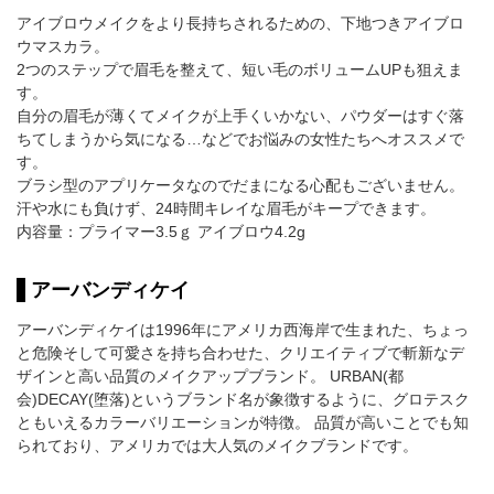
アイブロウメイクをより長持ちされるための、下地つきアイブロ
ウマスカラ。
2つのステップで眉毛を整えて、短い毛のボリュームUPも狙えま
す。
自分の眉毛が薄くてメイクが上手くいかない、パウダーはすぐ落
ちてしまうから気になる…などでお悩みの女性たちへオススメで
す。
ブラシ型のアプリケータなのでだまになる心配もございません。
汗や水にも負けず、24時間キレイな眉毛がキープできます。
内容量：プライマー3.5ｇ アイブロウ4.2g
アーバンディケイ
アーバンディケイは1996年にアメリカ西海岸で生まれた、ちょっ
と危険そして可愛さを持ち合わせた、クリエイティブで斬新なデ
ザインと高い品質のメイクアップブランド。 URBAN(都
会)DECAY(堕落)というブランド名が象徴するように、グロテスク
ともいえるカラーバリエーションが特徴。 品質が高いことでも知
られており、アメリカでは大人気のメイクブランドです。