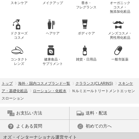
スキンケア
メイクアップ
香水・
オーガニック
フレグランス
コスメ・
無添加化粧品
ドクターズ
ヘアケア
ボディケア
メンズコスメ・
コスメ
男性用化粧品
コンタクト
健康食品・
雑貨・日用品
一般市販薬
レンズ
サプリメント
トップ
海外・国内コスメブランド一覧
クラランス(CLARINS)
スキンケ
ア・基礎化粧品
ローション・化粧水
Ｎルミエールトリートメントエッセン
スローション
お支払い方法
送料・配送
よくある質問
初めての方へ
オズ・インターナショナル運営サイト