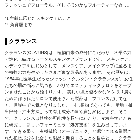
フレッシュでフローラル、そしてほのかなフルーティーな香り。
*1 年齢に応じたスキンケアのこと
*2 角質層まで
クラランス
クラランス(CLARINS)は、植物由来の成分にこだわり、科学の力
で進化し続けるトータルスキンケアブランドです。 スキンケア、
ボディケアをはじめとして、メンズケア、メイクアップに至るま
で植物の力を生かしたさまざまな製品があります。 その歴史は、
1954年に医学生だったジャック・クルタン・クラランスが、女性
たちの肌の悩みに気づき、パリでエステティックサロンをオープ
ンさせたことから始まります。 美しい肌と健やかな体を取り戻す
ために作られたサロンで使用された製品は、フランスだけでな
く、世界中で人気となりました。 同じ植物であっても、産地・抽
出部分・抽出方法よって有用成分の量や質は変化します。そこ
で、クラランスは植物の可能性を長年にわたり、先端科学ととも
に研究し、新しいフォーミュラ（処方技術）を生み出していま
す。できる限り、有機栽培（オーガニック）と認定される厳選さ
れた植物成分を配合した製品を開発することを哲学とし、クララ