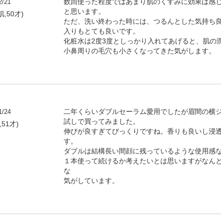
2/21
数回使った程度ではあまり肌のくすみに効果は感
と思います。
,50才)
ただ、洗い終わった時には、つるんとした気持ち
入りもとても良いです。
化粧水は2度3度としっかり入れてあげると、肌の
小鼻周りの毛穴も小さくなってきた気がします。
1/24
二年くらいダブルセーラム愛用でしたが眉間の横
試しで買ってみました。
,51才)
伸びが良すぎてびっくりですね。香りも良いし浸透
す。
ダブルは結構長い間顔に残っているような使用感
１本使って続けるか考えたいとは思いますがなん
な
気がしています。