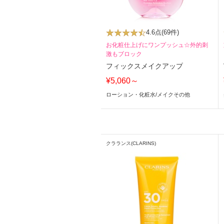
4.6点
(69件)
お化粧仕上げにワンプッシュ☆外的刺
激もブロック
フィックスメイクアップ
¥5,060～
ローション・化粧水
/
メイクその他
クラランス(CLARINS)