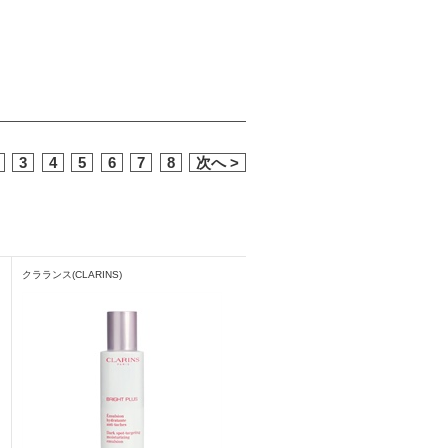
3
4
5
6
7
8
次へ >
クラランス(CLARINS)