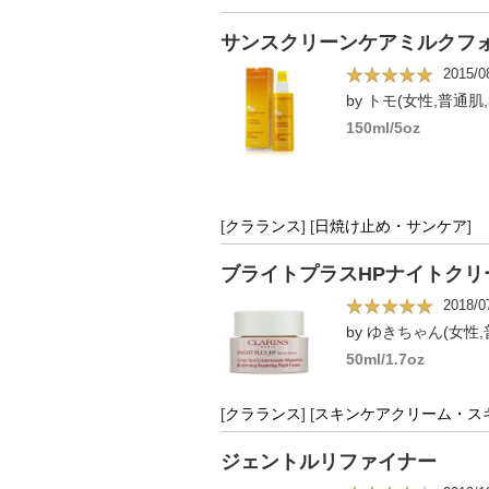
サンスクリーンケアミルクフォー
2015/0
by トモ(女性,普通肌,
150ml/5oz
[
クラランス
]
[
日焼け止め・サンケア
]
ブライトプラスHPナイトクリ
2018/0
by ゆきちゃん(女性,
50ml/1.7oz
[
クラランス
]
[
スキンケアクリーム・ス
ジェントルリファイナー