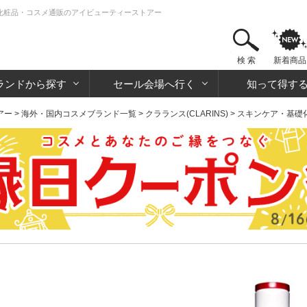
 | 化粧品・コスメ通販のアイビューティーストアー
検 索
新着商品
ランドから探す
セール会場へ行く
知って得す
アー
>
海外・国内コスメブランド一覧
>
クラランス(CLARINS)
> スキンケア・基礎