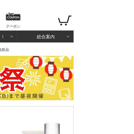
クーポン
る！
総合案内
化粧品