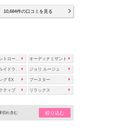
10,684件の口コミを見る
オイルコントロールライン
オーディナミザント
シュペールイドラタン
ジョリ ルージュ
グ EX
ブースター
クティブ
リラックス
庫切れ含む
絞り込む