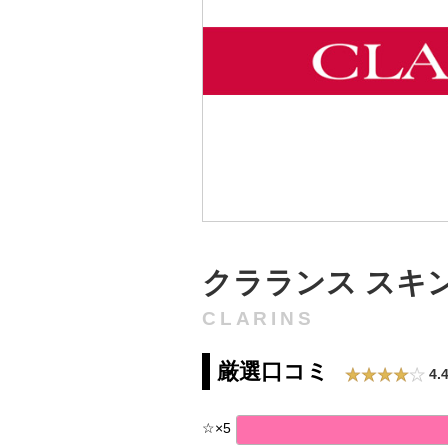
クラランス スキ
CLARINS
厳選口コミ
4.
☆
×
5