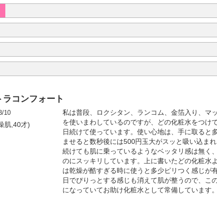
トラコンフォート
3/10
私は普段、ロクシタン、ランコム、金箔入り、マ
を使いまわしているのですが、どの化粧水をつけ
燥肌,40才)
日続けて使っています。使い心地は、手に取ると
ませると数秒後には500円玉大がスッと吸い込ま
続けても肌に乗っているようなベッタリ感は無く
のにスッキリしています。上に書いたどの化粧水
は乾燥が酷すぎる時に使うと多少ピリつく感じが有
日でぴりっとする感じも消えて肌が整うので、こ
になっていてお助け化粧水として常備しています