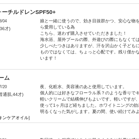
チルドレンSPF50+
8/04
娘と一緒に使うので、効き目抜群かつ、安心な物
ら愛用している為
36才)
こちら、迷わず購入させていただきました！
海水浴、屋外プールの際、外遊びの際にもなくて
少しべたつきはありますが、汗を沢山かく子ども
ものではなくては、ちょっと心配です。残り僅か
います！
ーム
7/20
夜、化粧水、美容液のあと使用しています。
個人的には好きなフローラル系？のような香りで
普通肌,44才)
軽いクリームで結構伸びもよいです。軽いですが
使って1ヶ月ほど経ちました。ホワイトニングの効
明るくなった気がします。夏の間、使い続けてみ
キンケアオイル
]