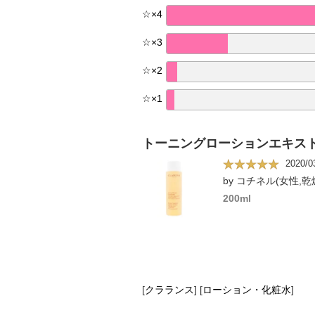
☆
×
4
☆
×
3
☆
×
2
☆
×
1
トーニングローションエキス
2020/0
by コチネル(女性,乾
200ml
[
クラランス
]
[
ローション・化粧水
]