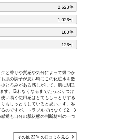
2,623件
1,026件
180件
126件
ックと香りや質感や気分によって幾つか
ても肌の調子が悪い時にこの化粧水を数
多少とろみがある感じがして、肌に馴染
れます。吸わなくなるまでたっぷりつけ
、使い易く使用感はとてもしっとりする
よりもしっとりしていると思います。私
るのですが、トラブルではなくて2、3
の感覚も自分の肌状態の判断材料の一つ
。
その他 22件 の口コミを見る