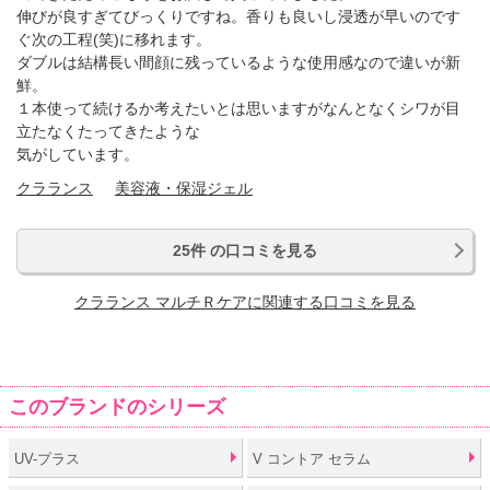
伸びが良すぎてびっくりですね。香りも良いし浸透が早いのです
ぐ次の工程(笑)に移れます。
ダブルは結構長い間顔に残っているような使用感なので違いが新
鮮。
１本使って続けるか考えたいとは思いますがなんとなくシワが目
立たなくたってきたような
気がしています。
クラランス
美容液・保湿ジェル
25件 の口コミを見る
クラランス マルチＲケアに関連する口コミを見る
このブランドのシリーズ
UV-プラス
V コントア セラム