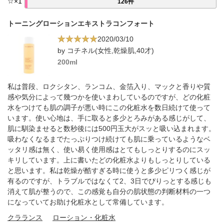
☆
×
1
126件
トーニングローションエキストラコンフォート
2020/03/10
by コチネル(女性,乾燥肌,40才)
200ml
私は普段、ロクシタン、ランコム、金箔入り、マックと香りや質
感や気分によって幾つかを使いまわしているのですが、どの化粧
水をつけても肌の調子が悪い時にこの化粧水を数日続けて使って
います。使い心地は、手に取ると多少とろみがある感じがして、
肌に馴染ませると数秒後には500円玉大がスッと吸い込まれます。
吸わなくなるまでたっぷりつけ続けても肌に乗っているようなベ
ッタリ感は無く、使い易く使用感はとてもしっとりするのにスッ
キリしています。上に書いたどの化粧水よりもしっとりしている
と思います。私は乾燥が酷すぎる時に使うと多少ピリつく感じが
有るのですが、トラブルではなくて2、3日でぴりっとする感じも
消えて肌が整うので、この感覚も自分の肌状態の判断材料の一つ
になっていてお助け化粧水として常備しています。
クラランス
ローション・化粧水