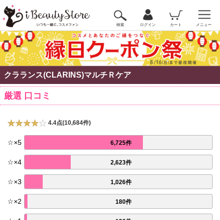
検索
ログイン
カート
メニュー
クラランス(CLARINS)マルチＲケア
厳選 口コミ
4.4点(10,684件)
☆
×
5
6,725件
☆
×
4
2,623件
☆
×
3
1,026件
☆
×
2
180件