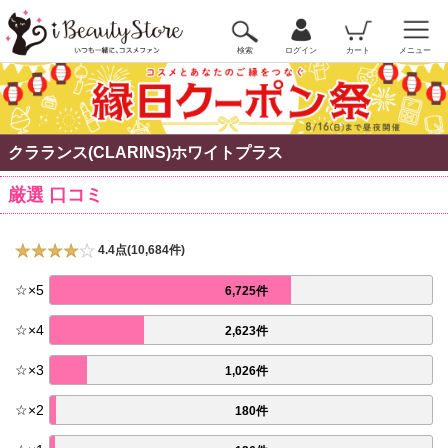
検索
ログイン
カート
メニュー
クラランス(CLARINS)ホワイトプラス
厳選 口コミ
4.4点(10,684件)
☆
×
5
6,725件
☆
×
4
2,623件
☆
×
3
1,026件
☆
×
2
180件