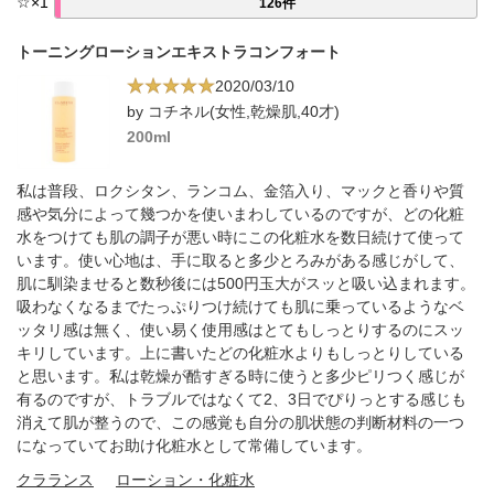
☆
×
1
126件
トーニングローションエキストラコンフォート
2020/03/10
by コチネル(女性,乾燥肌,40才)
200ml
私は普段、ロクシタン、ランコム、金箔入り、マックと香りや質
感や気分によって幾つかを使いまわしているのですが、どの化粧
水をつけても肌の調子が悪い時にこの化粧水を数日続けて使って
います。使い心地は、手に取ると多少とろみがある感じがして、
肌に馴染ませると数秒後には500円玉大がスッと吸い込まれます。
吸わなくなるまでたっぷりつけ続けても肌に乗っているようなベ
ッタリ感は無く、使い易く使用感はとてもしっとりするのにスッ
キリしています。上に書いたどの化粧水よりもしっとりしている
と思います。私は乾燥が酷すぎる時に使うと多少ピリつく感じが
有るのですが、トラブルではなくて2、3日でぴりっとする感じも
消えて肌が整うので、この感覚も自分の肌状態の判断材料の一つ
になっていてお助け化粧水として常備しています。
クラランス
ローション・化粧水