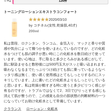
☆
×
1
126件
トーニングローションエキストラコンフォート
2020/03/10
by コチネル(女性,乾燥肌,40才)
200ml
私は普段、ロクシタン、ランコム、金箔入り、マックと香りや質
感や気分によって幾つかを使いまわしているのですが、どの化粧
水をつけても肌の調子が悪い時にこの化粧水を数日続けて使って
います。使い心地は、手に取ると多少とろみがある感じがして、
肌に馴染ませると数秒後には500円玉大がスッと吸い込まれます。
吸わなくなるまでたっぷりつけ続けても肌に乗っているようなベ
ッタリ感は無く、使い易く使用感はとてもしっとりするのにスッ
キリしています。上に書いたどの化粧水よりもしっとりしている
と思います。私は乾燥が酷すぎる時に使うと多少ピリつく感じが
有るのですが、トラブルではなくて2、3日でぴりっとする感じも
消えて肌が整うので、この感覚も自分の肌状態の判断材料の一つ
になっていてお助け化粧水として常備しています。
クラランス
ローション・化粧水