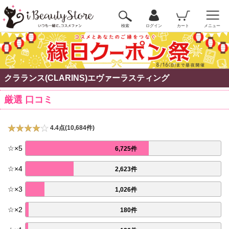
検索
ログイン
カート
メニュー
クラランス(CLARINS)エヴァーラスティング
厳選 口コミ
4.4点(10,684件)
☆
×
5
6,725件
☆
×
4
2,623件
☆
×
3
1,026件
☆
×
2
180件