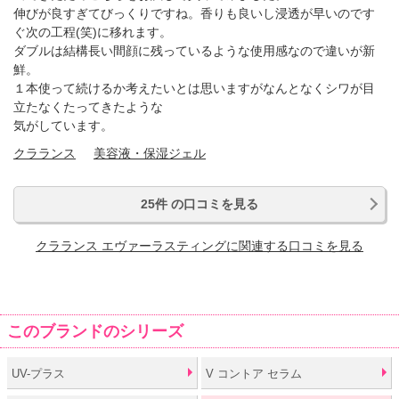
伸びが良すぎてびっくりですね。香りも良いし浸透が早いのです
ぐ次の工程(笑)に移れます。
ダブルは結構長い間顔に残っているような使用感なので違いが新
鮮。
１本使って続けるか考えたいとは思いますがなんとなくシワが目
立たなくたってきたような
気がしています。
クラランス
美容液・保湿ジェル
25件 の口コミを見る
クラランス エヴァーラスティングに関連する口コミを見る
このブランドのシリーズ
UV-プラス
V コントア セラム