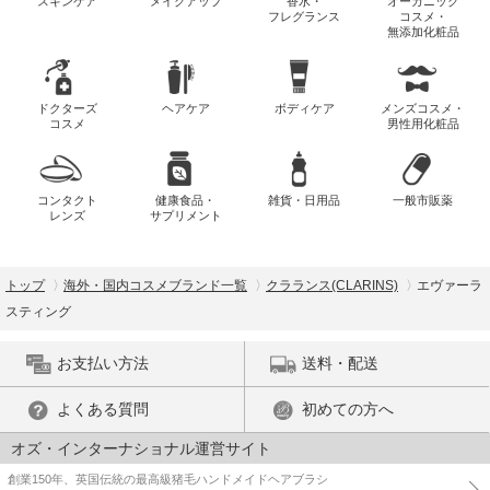
スキンケア
メイクアップ
香水・
オーガニック
フレグランス
コスメ・
無添加化粧品
ドクターズ
ヘアケア
ボディケア
メンズコスメ・
コスメ
男性用化粧品
コンタクト
健康食品・
雑貨・日用品
一般市販薬
レンズ
サプリメント
トップ
海外・国内コスメブランド一覧
クラランス(CLARINS)
エヴァーラ
スティング
お支払い方法
送料・配送
よくある質問
初めての方へ
オズ・インターナショナル運営サイト
創業150年、英国伝統の最高級猪毛ハンドメイドヘアブラシ