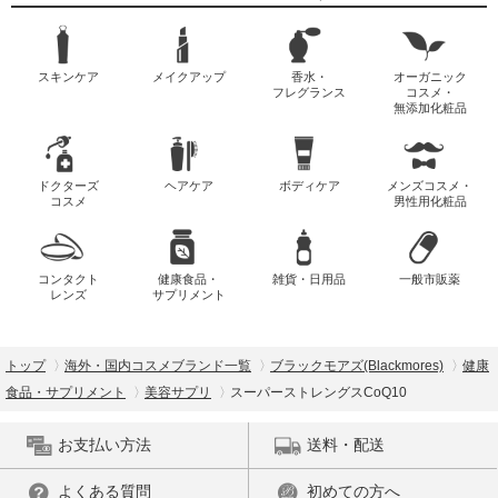
スキンケア
メイクアップ
香水・
オーガニック
フレグランス
コスメ・
無添加化粧品
ドクターズ
ヘアケア
ボディケア
メンズコスメ・
コスメ
男性用化粧品
コンタクト
健康食品・
雑貨・日用品
一般市販薬
レンズ
サプリメント
トップ
海外・国内コスメブランド一覧
ブラックモアズ(Blackmores)
健康
食品・サプリメント
美容サプリ
スーパーストレングスCoQ10
お支払い方法
送料・配送
よくある質問
初めての方へ