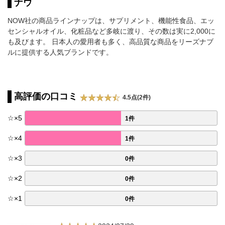
ナウ
NOW社の商品ラインナップは、サプリメント、機能性食品、エッ
センシャルオイル、化粧品など多岐に渡り、その数は実に2,000に
も及びます。 日本人の愛用者も多く、高品質な商品をリーズナブ
ルに提供する人気ブランドです。
高評価の口コミ
4.5点(2件)
☆
×
5
1件
☆
×
4
1件
☆
×
3
0件
☆
×
2
0件
☆
×
1
0件