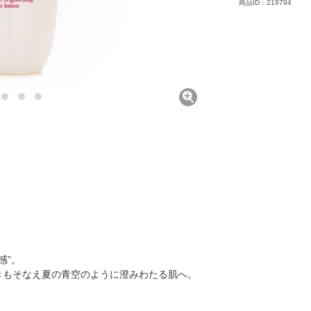
商品ID：219794
感”。
輝きもそなえ夏の青空のように澄みわたる肌へ。