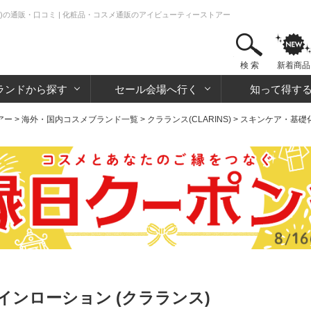
)の通販・口コミ | 化粧品・コスメ通販のアイビューティーストアー
検 索
新着商品
ランドから探す
セール会場へ行く
知って得す
アー
>
海外・国内コスメブランド一覧
>
クラランス(CLARINS)
>
スキンケア・基礎
ンローション (クラランス)