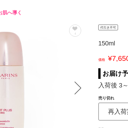
お肌へ導く
代引き不可
4
150ml
¥7,65
価格
お届け
入荷後 3
売り切れ
再入荷