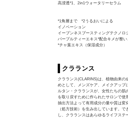
高浸透*1、2in1ウォータリーセラム
*1角層まで *2うるおいによる
イノベーション
イーブンネスブースティングテクノロ
パープルティーエキス*配合キメが整
*チャ葉エキス（保湿成分）
クラランス
クラランス(CLARINS)は、植物
めとして、メンズケア、メイクアップに
ルタン・クラランスが、女性たちの肌
を取り戻すために作られたサロンで使
抽出方法よって有用成分の量や質は変
（処方技術）を生み出しています。で
し、クラランスはあらゆるライフステ