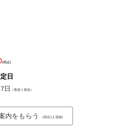
0
(税込)
予定日
～7日
（香港１発送）
案内をもらう
(現在1人登録)