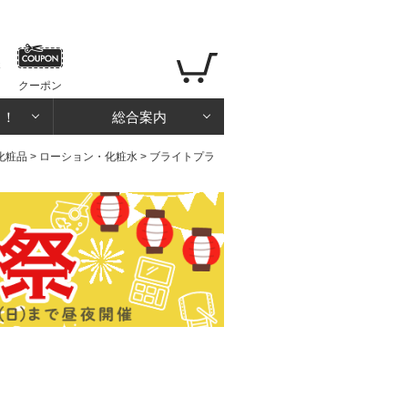
クーポン
る！
総合案内
化粧品
>
ローション・化粧水
> ブライトプラ