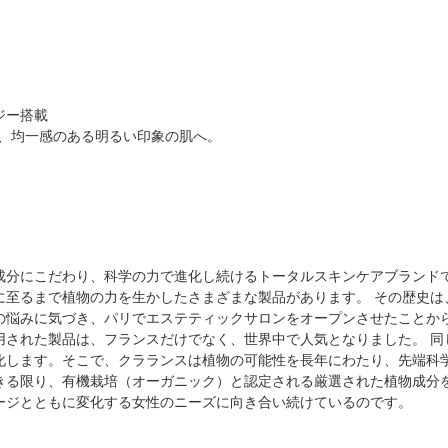
ジー搭載
い、均一感のある明るい印象の肌へ。
由来の成分にこだわり、科学の力で進化し続けるトータルスキンケアブランド
至るまで植物の力を生かしたさまざまな製品があります。 その歴史は、
の悩みに気づき、パリでエステティックサロンをオープンさせたことから
用された製品は、フランスだけでなく、世界中で人気となりました。 同
化します。そこで、クラランスは植物の可能性を長年にわたり、先端科
きる限り、有機栽培（オーガニック）と認定される厳選された植物成分
ージとともに変化する女性のニーズに向き合い続けているのです。