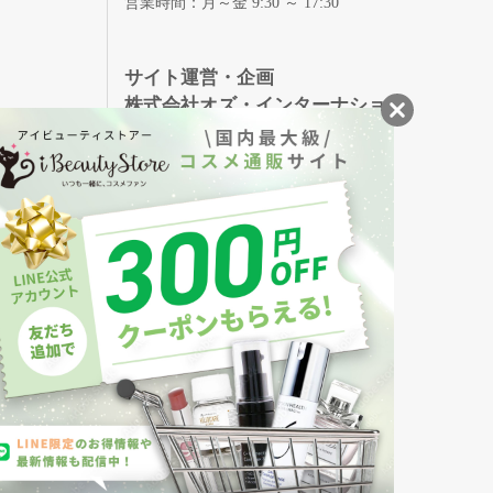
営業時間：月～金 9:30 ～ 17:30
録
サイト運営・企画
株式会社オズ・インターナショ
ナル
創業150年、英国伝統の最高級猪毛ハン
S
ドメイドヘアブラシ
メイソンピアソン
・美容商品の通販サイトです。
発売の化粧品も取り揃えています。