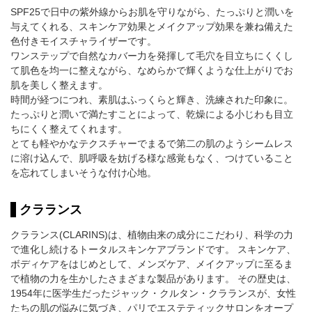
SPF25で日中の紫外線からお肌を守りながら、たっぷりと潤いを
与えてくれる、スキンケア効果とメイクアップ効果を兼ね備えた
色付きモイスチャライザーです。
ワンステップで自然なカバー力を発揮して毛穴を目立ちにくくし
て肌色を均一に整えながら、なめらかで輝くような仕上がりでお
肌を美しく整えます。
時間が経つにつれ、素肌はふっくらと輝き、洗練された印象に。
たっぷりと潤いで満たすことによって、乾燥による小じわも目立
ちにくく整えてくれます。
とても軽やかなテクスチャーでまるで第二の肌のようシームレス
に溶け込んで、肌呼吸を妨げる様な感覚もなく、つけていること
を忘れてしまいそうな付け心地。
クラランス
クラランス(CLARINS)は、植物由来の成分にこだわり、科学の力
で進化し続けるトータルスキンケアブランドです。 スキンケア、
ボディケアをはじめとして、メンズケア、メイクアップに至るま
で植物の力を生かしたさまざまな製品があります。 その歴史は、
1954年に医学生だったジャック・クルタン・クラランスが、女性
たちの肌の悩みに気づき、パリでエステティックサロンをオープ