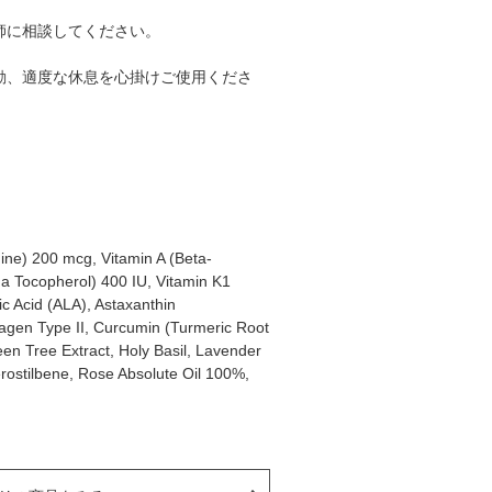
師に相談してください。
動、適度な休息を心掛けご使用くださ
ine) 200 mcg, Vitamin A (Beta-
ha Tocopherol) 400 IU, Vitamin K1
c Acid (ALA), Astaxanthin
lagen Type II, Curcumin (Turmeric Root
een Tree Extract, Holy Basil, Lavender
erostilbene, Rose Absolute Oil 100%,