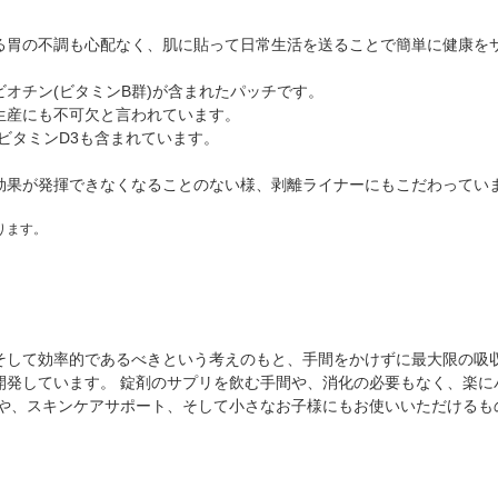
る胃の不調も心配なく、肌に貼って日常生活を送ることで簡単に健康を
オチン(ビタミンB群)が含まれたパッチです。
生産にも不可欠と言われています。
ビタミンD3も含まれています。
効果が発揮できなくなることのない様、剥離ライナーにもこだわってい
ります。
そして効率的であるべきという考えのもと、手間をかけずに最大限の吸
開発しています。 錠剤のサプリを飲む手間や、消化の必要もなく、楽に
トや、スキンケアサポート、そして小さなお子様にもお使いいただけるも