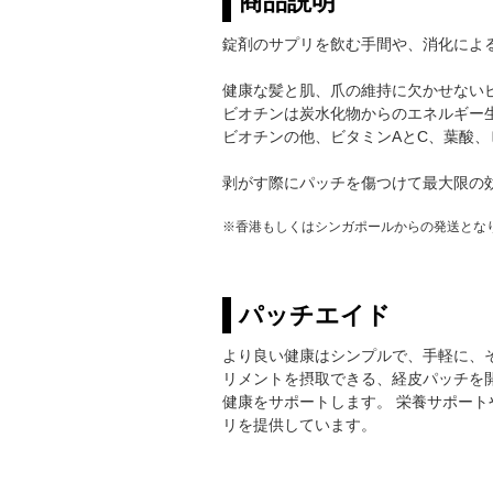
商品説明
錠剤のサプリを飲む手間や、消化によ
健康な髪と肌、爪の維持に欠かせないビ
ビオチンは炭水化物からのエネルギー
ビオチンの他、ビタミンAとC、葉酸、
剥がす際にパッチを傷つけて最大限の
※香港もしくはシンガポールからの発送とな
パッチエイド
より良い健康はシンプルで、手軽に、
リメントを摂取できる、経皮パッチを
健康をサポートします。 栄養サポー
リを提供しています。