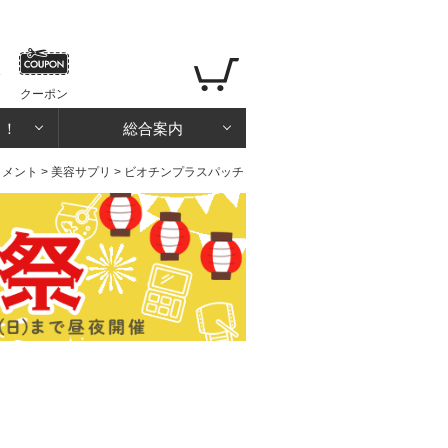
クーポン
る！
総合案内
リメント
>
美容サプリ
> ビオチンプラスパッチ