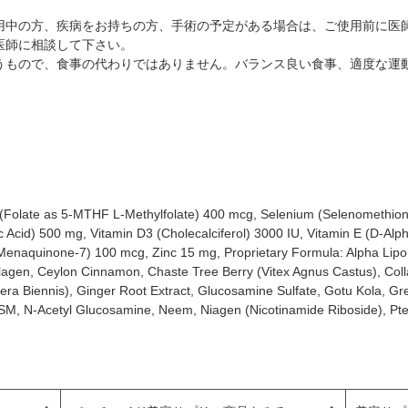
用中の方、疾病をお持ちの方、手術の予定がある場合は、ご使用前に医
医師に相談して下さい。
うもので、食事の代わりではありません。バランス良い食事、適度な運
9 (Folate as 5-MTHF L-Methylfolate) 400 mcg, Selenium (Selenomethion
 Acid) 500 mg, Vitamin D3 (Cholecalciferol) 3000 IU, Vitamin E (D-Alp
enaquinone-7) 100 mcg, Zinc 15 mg, Proprietary Formula: Alpha Lipoi
llagen, Ceylon Cinnamon, Chaste Tree Berry (Vitex Agnus Castus), Col
era Biennis), Ginger Root Extract, Glucosamine Sulfate, Gotu Kola, Gr
, MSM, N-Acetyl Glucosamine, Neem, Niagen (Nicotinamide Riboside), Pt