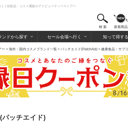
ミ | 化粧品・コスメ通販のアイビューティーストアー
検 索
新着商品
ランドから探す
セール会場へ行く
知って得す
アー
>
海外・国内コスメブランド一覧
>
パッチエイド(PatchAid)
>
健康食品・サプ
(パッチエイド)