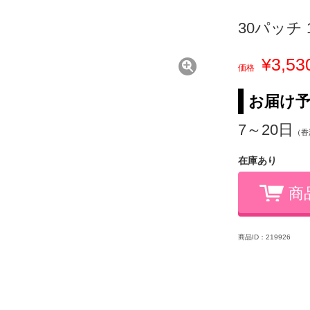
30パッチ 
¥3,53
価格
お届け
7～20日
（香
在庫あり
商
商品ID：219926