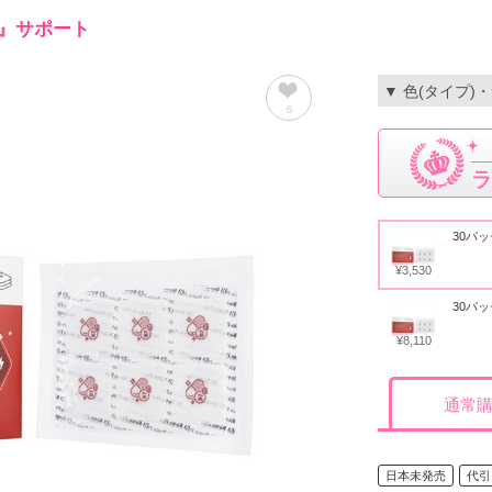
』サポート
▼ 色(タイプ)
6
ラ
30パッ
¥3,530
30パッ
¥8,110
通常
日本未発売
代引