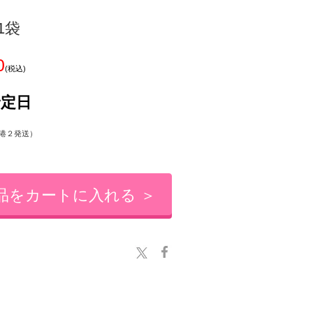
1袋
0
(税込)
予定日
港２発送）
品をカートに入れる ＞