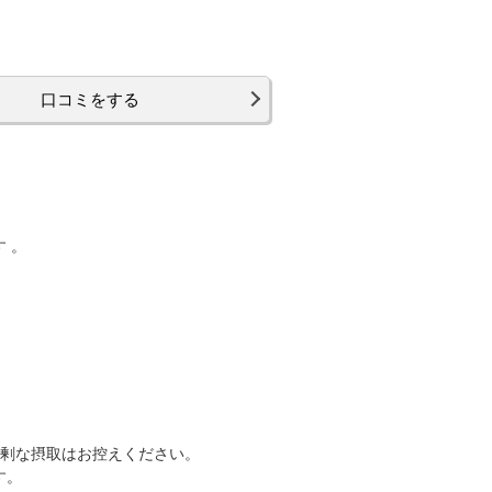
口コミをする
 。
過剰な摂取はお控えください。
す。