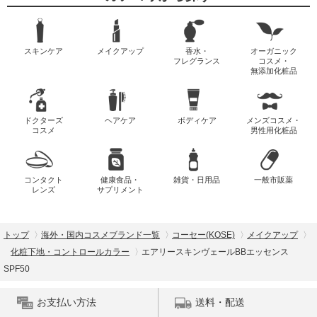
スキンケア
メイクアップ
香水・
オーガニック
フレグランス
コスメ・
無添加化粧品
ドクターズ
ヘアケア
ボディケア
メンズコスメ・
コスメ
男性用化粧品
コンタクト
健康食品・
雑貨・日用品
一般市販薬
レンズ
サプリメント
トップ
海外・国内コスメブランド一覧
コーセー(KOSE)
メイクアップ
化粧下地・コントロールカラー
エアリースキンヴェールBBエッセンス
SPF50
お支払い方法
送料・配送