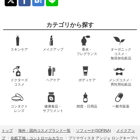
カテゴリから探す
スキンケア
メイクアップ
香水・
オーガニック
フレグランス
コスメ・
無添加化粧品
ドクターズ
ヘアケア
ボディケア
メンズコスメ・
コスメ
男性用化粧品
コンタクト
健康食品・
雑貨・日用品
一般市販薬
レンズ
サプリメント
トップ
海外・国内コスメブランド一覧
ソフィーナ(SOFINA)
メイクアッ
プ
化粧下地・コントロールカラー
プリマヴィスタ アンジェ ロングキープベ